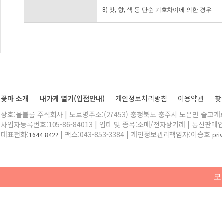
8) 맛, 향, 색 등 단순 기호차이에 의한 경우
꽃마 소개
내가게 열기(입점안내)
개인정보처리방침
이용약관
찾
상호:올블룸 주식회사 | 도로명주소:(27453) 충청북도 충주시 노은면 솔고개로 
사업자등록번호:105-86-84013 | 업태 및 종목:소매/전자상거래 | 통신판매
대표전화:
| 팩스:043-853-3384 | 개인정보관리책임자:이승호
1644-8422
pr
모