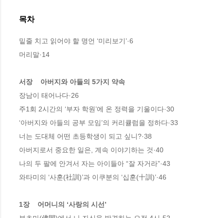
목차
밑줄 치고 읽어야 할 명언 ‘미리보기’·6

머리말·14

서장    아버지와 아들의 5가지 약속
장남이 태어나다·26

주1회 2시간의 ‘부자 학원’에 온 정력을 기울이다·30

‘아버지와 아들의 공부 모임’의 커리큘럼을 정하다·33

너는 도대체 어떤 초등학생이 되고 싶니?·38

아버지로서 중요한 일은, 계속 이야기하는 것·40

나의 두 팔에 안겨서 자는 아이들아 “잘 자거라”·43

와타미의 ‘사훈(社訓)’과 이쿠분의 ‘십훈(十訓)’·46

1장    어머니의 ‘사랑의 시선’