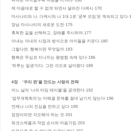
귀여운 자식일수록 여행을 시켜라!·168

제 마음대로 할 수 없게 되면서 달라진 다케시·170

마사나리와 나, 다케시와 나 1대 1로 ‘공부 모임’은 계속되고 있다·17
장남 마사나리의 새로운 도전·175

혹독한 길을 선택하고, 장래를 주시하며·177

아내는 아내의 시점과 방식으로 아이들을 키운다·180

그렇다면, 행복이란 무엇일까·183

행복은 무심코 지나치는 평범함 속에 있다·186

‘하루는 일생’이다. 그런 각오로 살아왔다·188

4장    ‘우리 편’을 만드는 사랑의 전략 
어느 날의 ‘나의 타임 테이블’을 공개한다·192

‘업무개혁회의’는 미해결 문제를 절대 남기지 않는다·196

언제나 나의 진심을 전하고 싶다·199

점장이라면 각오해야 하는 것·201

워크스케줄과 작업 순서와 마음가짐·203
