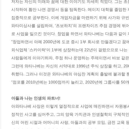
저자는 자신의 미래와 꿈에 대한 이야기도 자세히 적었다. 그는 초등
시작하여 틈만 나면 경영서 등을 탐독한다. 메이지 대학을 졸업한 
집중적으로 공부한다. 이에 개업자금을 마련하기 위해 사가와 규빈의
와타미상사를 설립하여, '츠보하치'의 프랜차이즈 주점 경영에 뛰어들다
로 사업을 일으킨 것이다. 창업을 하면서 와타나베는 다음과 같이 
"창업하면서 아예 2000년에 도쿄 증시 1부 회사로 만들겠다고 꿈에
외식업체 '스카이락'이 1부에 상장하는데 22년이 걸렸으므로 나는
사람들에게 이야기하자, 주점 하나 운영하는 주제이면서 바보 같은 
그런데 와타나베는 자신의 서약대로 1996년 주식 상장을 하고, 2
취했다. 그러나 이것은 와타나베의 야심찬 계획의 출발에 불과할 뿐
"점포를 2010년에는 1000점까지 늘리고, 2020년에 그룹사를 50
아들과 나는 인생의 파트너!
아와타나베 사장은 이렇게 열정적으로 사업에 매진하면서 자원봉사
정적인 사고를 심어주고, 그의 양육 가치관과 인생철학의 구체적인 
신의 어린 시절과 어머니의 사랑, 아들과의 공부 모임, 금전 교육 