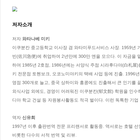
저자소개
저자 
와타나베 미키
이쿠분칸 중고등학교 이사장 겸 와타미푸드서비스 사장. 1959년 
빈(佐川急便)에 취업하여 2년만에 300만 엔을 모으다. 이 자금을
하여 1985년 2호점, 1986년에는 서양식 주점 시라후다야(白札
키 전문점 토헨보크, 오코노미야키의 택배 사업 등에 진출. 1996
영점 300개로 늘고, 중국 상하이와 홍콩에도 진출해서 큰 인기를 끌다
외식사업 외에도, 경영이 어려워진 이쿠분칸(郁文館) 학원을 인수
디아 학교 건설 등 자원봉사활동도 적극 벌이다. 이런 독특한 기업 
역자 
신유희
1997년 이후 출판번역 전문 프리랜서로 활동중. 역서로는 호텔 선인
비롯한 다수의 서적 번역 및 리뷰.