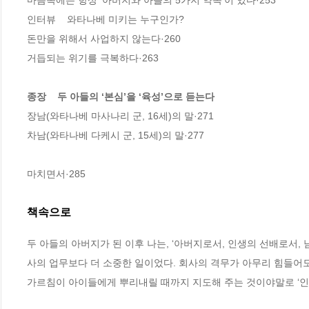
마음속에는 항상 ‘아버지와 아들의 5가지 약속’이 있다·253

인터뷰    와타나베 미키는 누구인가?

돈만을 위해서 사업하지 않는다·260

거듭되는 위기를 극복하다·263

종장    두 아들의 ‘본심’을 ‘육성’으로 듣는다
장남(와타나베 마사나리 군, 16세)의 말·271

차남(와타나베 다케시 군, 15세)의 말·277

마치면서·285
책속으로
두 아들의 아버지가 된 이후 나는, ‘아버지로서, 인생의 선배로서,
사의 업무보다 더 소중한 일이었다. 회사의 격무가 아무리 힘들어도
가르침이 아이들에게 뿌리내릴 때까지 지도해 주는 것이야말로 ‘인생의