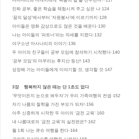
마사나리와 다케시에게 ‘싸움의 길’을 전수한다?·117

진짜 공부, 좋은 학습을 체험시켜 주고 싶은 나·124

‘꿈의 달성’에서부터 ‘자원봉사’에 이르기까지·128

아이들은 영화 감상으로도 많은 것을 배운다·130

나는 아이들의 ‘파트너’라는 자세를 지켰다·132

야구소년 마사나리의 이야기·136

두 아이의 친구들이 공부 모임에 참석하기 시작했다·140

‘공부 모임’의 마무리는 후지산 등산!·143

성장해 가는 아이들에게 이야기할 것, 생각할 것·147

3장    행복하지 않은 때는 단 1초도 없다
‘무엇이든지 눈으로 봐두자’가 우리 가족여행의 컨셉·152

자기 나름의 철학을 가진 부모가 되자!·156

아주 신중하게 시작한 두 아이의 ‘금전 교육’·160

내 나름대로의 ‘금전 교육’의 실전편은?·162

월 1회 나는 큐슈 여행을 한다·164
