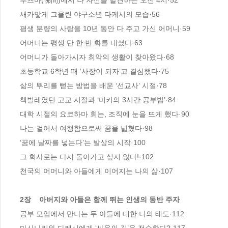
부츠마(佛間)에서 나 자신을 발견하는 오전 4시·52

새카맣게 그을린 야구소년 다케시의 모습·56

평생 분량의 사랑을 10년 동안 다 주고 가신 어머니·59

어머니는 평생 단 한 번 화를 내셨다·63

어머니가 돌아가시자 최악의 생활이 찾아왔다·68

초등학교 6학년 때 ‘사장이 되자’고 결심했다·75

삶의 뿌리를 뻗는 방법을 배운 ‘선교사’ 시절·78

책벌레였던 고교 시절과 ‘미키의 3시간 공부법’·84

대학 시절의 요코하마 회는, 조직에 눈을 뜨게 했다·90

나는 걸어서 여행함으로써 꿈을 넓혔다·98

‘꿈에 날짜를 넣는다’는 발상의 시작·100

그 회사로는 다시 돌아가고 싶지 않다!·102

천국의 어머니와 아들에게 이어지는 나의 삶·107

2장    아버지와 아들은 함께 뛰는 인생의 동반 주자
공부 모임에서 만나는 두 아들에 대한 나의 태도·112
