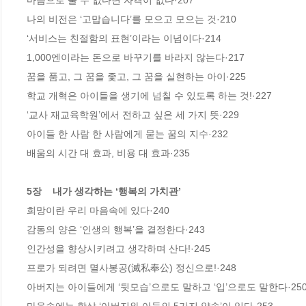
마음으로 울 수 없다면 자격이 없다·207

나의 비전은 ‘고맙습니다’를 모으고 모으는 것·210

‘서비스는 친절함의 표현’이라는 이념이다·214

1,000엔이라는 돈으로 바꾸기를 바라지 않는다·217

꿈을 품고, 그 꿈을 좇고, 그 꿈을 실현하는 아이·225

학교 개혁은 아이들을 생기에 넘칠 수 있도록 하는 것!·227

‘교사 재교육학원’에서 전하고 싶은 세 가지 뜻·229

아이들 한 사람 한 사람에게 묻는 꿈의 지수·232

배움의 시간 대 효과, 비용 대 효과·235

5장    내가 생각하는 ‘행복의 가치관’
희망이란 우리 마음속에 있다·240

감동의 양은 ‘인생의 행복’을 결정한다·243

인간성을 향상시키려고 생각하며 산다!·245

프로가 되려면 멸사봉공(滅私奉公) 정신으로!·248

아버지는 아이들에게 ‘뒷모습’으로도 말하고 ‘입’으로도 말한다·250