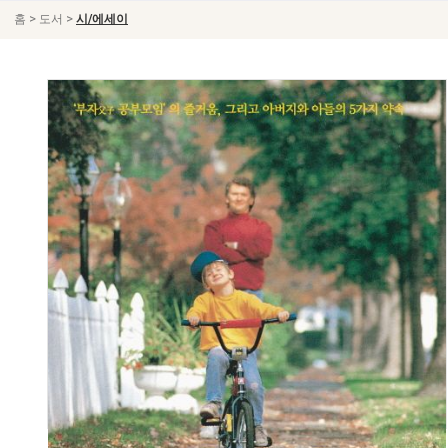
>
>
홈
도서
시/에세이