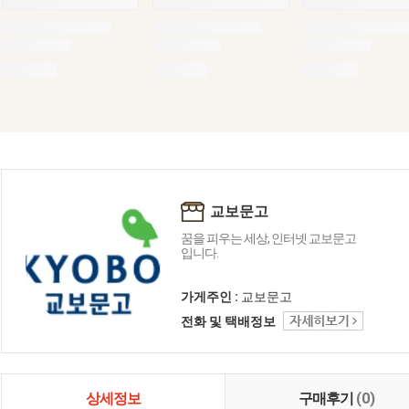
교보문고
꿈을 피우는 세상, 인터넷 교보문고
입니다.
가게주인 :
교보문고
전화 및 택배정보
상세정보
구매후기
(0)