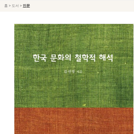
>
>
홈
도서
인문