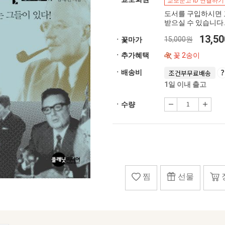
교보문고 ID 연결하기
도서를 구입하시면 
받으실 수 있습니다.
13,5
15,000원
ㆍ꽃마가
ㆍ추가혜택
꽃 2송이
ㆍ배송비
조건부무료배송
1일 이내 출고
ㆍ수량
찜
선물