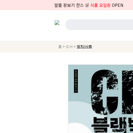
알뜰 장보기 찬스 🛒
식품 오일장
OPEN
>
>
홈
도서
정치/사회