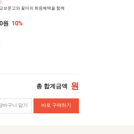
교보문고와 꽃마의 회원혜택을 함께
00원
10%
원
총 합계금액
장바구니 담기
바로 구매하기