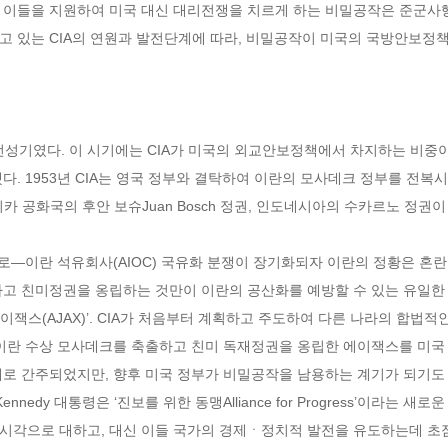
고 이들을 지원하여 미국 대신 대리전쟁을 치르게 하는 비밀공작은 준군사행위param
고 있는 CIA의 연원과 발전단계에 따라, 비밀공작이 미국의 국방안보정
작의 전성기였다. 이 시기에는 CIA가 미국의 외교안보정책에서 차지하는 비중
다. 1953년 CIA는 영국 정부와 결탁하여 이란의 모사데크 정부를 전복시
 공화국의 후안 보슈Juan Bosch 정권, 인도네시아의 수카르노 정권이
앵글로―이란 석유회사(AIOC) 국유화 분쟁이 장기화되자 이란의 정황은 
하고 친미정권을 옹립하는 것만이 이란의 공산화를 예방할 수 있는 유일한 
에이잭스(AJAX)’. CIA가 처음부터 계획하고 주도하여 다른 나라의 합
 이란 수상 모사데크를 축출하고 친미 독재정권을 옹립한 에이잭스를 미국 
로 간주되었지만, 향후 미국 정부가 비밀공작을 남용하는 계기가 되기도 
 Kennedy 대통령은 ‘진보를 위한 동맹Alliance for Progress’이라는
시각으로 대하고, 대신 이들 국가의 경제ㆍ정치적 발전을 유도하는데 초점