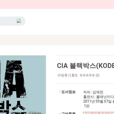
CIA 블랙박스(KOD
구매후기
0
개
(0)
ㆍ도서정보
저자 : 김재천
출판사 : 플래닛미
2011년 05월 07일 출간
1판
ㆍ교보회원