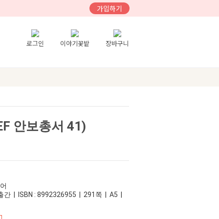
가입하기
로그인
이야기꽃밭
장바구니
EF 안보총서 41)
디어
 | ISBN : 8992326955 | 291쪽 | A5 |