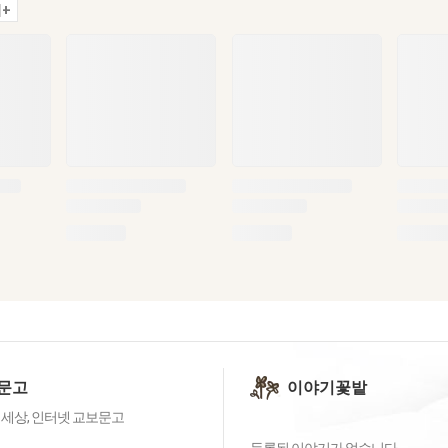
+
문고
이야기꽃밭
 세상, 인터넷 교보문고