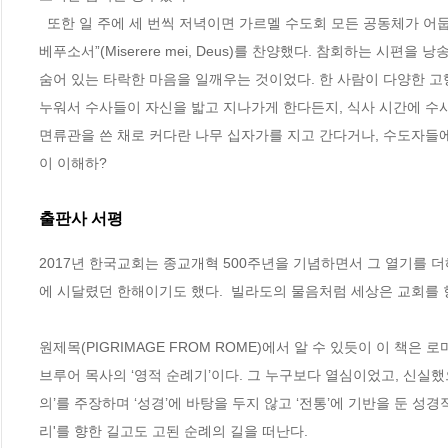
  또한 일 주에 세 번씩 저녁이면 가르멜 수도회 모든 공동체가 어둡고 큰 회랑에 모여 시편51편(가톨릭성경에서는50편),“ 하나님이여 내게 은혜를 
베푸소서”(Miserere mei, Deus)를 찬양했다. 참회하는 시편
숨어 있는 타락한 마음을 일깨우는 것이었다. 한 사람이 다양한 고
누워서 수사들이 자신을 밟고 지나가게 한다든지, 식사 시간에 수사
면류관을 쓴 채로 커다란 나무 십자가를 지고 간다거나, 수도자들에게 
이 이해하?
출판사 서평
2017년 한국교회는 종교개혁 500주년을 기념하면서 그 열기를 
에 시달렸던 한해이기도 했다.  빌라도의 물음처럼 세상은 교회를 향하여 
원제목(PIGRIMAGE FROM ROME)에서 알 수 있듯이 이 책
브루어 목사의 ‘영적 순례기’이다. 그 누구보다 열심이었고, 신실
의’를 주장하며 ‘성경’에 바탕을 두지 않고 ‘전통’에 기반을 둔 성경
리'를 향한 길고도 고된 순례의 길을 떠난다. 
