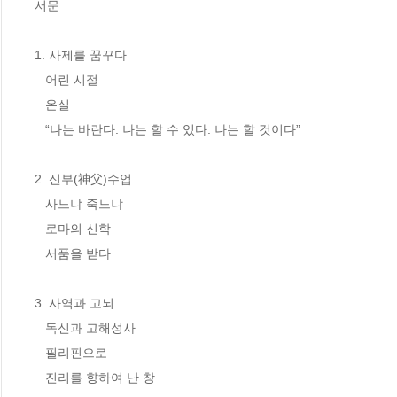
서문

1. 사제를 꿈꾸다

   어린 시절

   온실

   “나는 바란다. 나는 할 수 있다. 나는 할 것이다”

2. 신부(神父)수업

   사느냐 죽느냐

   로마의 신학

   서품을 받다

3. 사역과 고뇌

   독신과 고해성사

   필리핀으로 

   진리를 향하여 난 창
