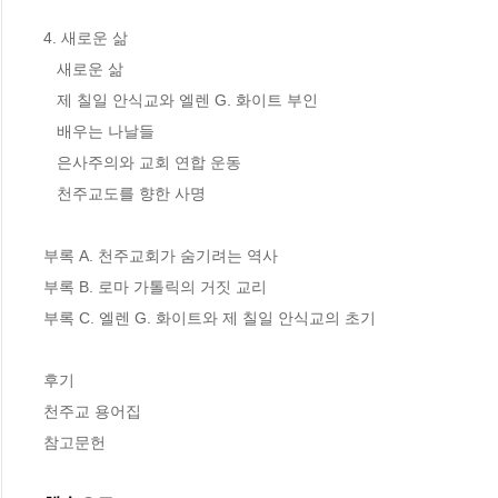
4. 새로운 삶

   새로운 삶

   제 칠일 안식교와 엘렌 G. 화이트 부인

   배우는 나날들

   은사주의와 교회 연합 운동

   천주교도를 향한 사명

부록 A. 천주교회가 숨기려는 역사

부록 B. 로마 가톨릭의 거짓 교리

부록 C. 엘렌 G. 화이트와 제 칠일 안식교의 초기

후기

천주교 용어집

참고문헌