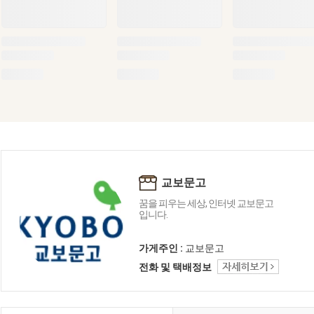
교보문고
꿈을 피우는 세상, 인터넷 교보문고
입니다.
가게주인 :
교보문고
전화 및 택배정보