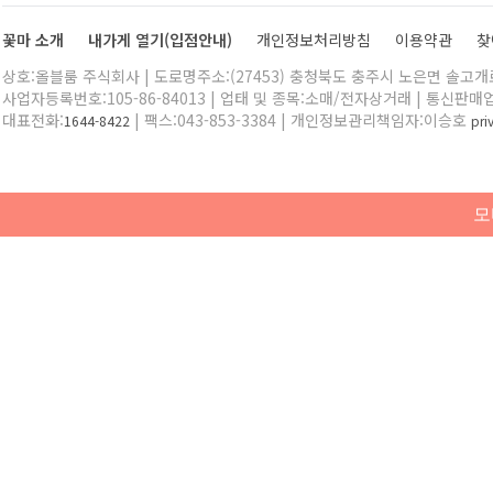
꽃마 소개
내가게 열기(입점안내)
개인정보처리방침
이용약관
찾
상호:올블룸 주식회사 | 도로명주소:(27453) 충청북도 충주시 노은면 솔고개로 
사업자등록번호:105-86-84013 | 업태 및 종목:소매/전자상거래 | 통신판매
대표전화:
| 팩스:043-853-3384 | 개인정보관리책임자:이승호
1644-8422
pr
모