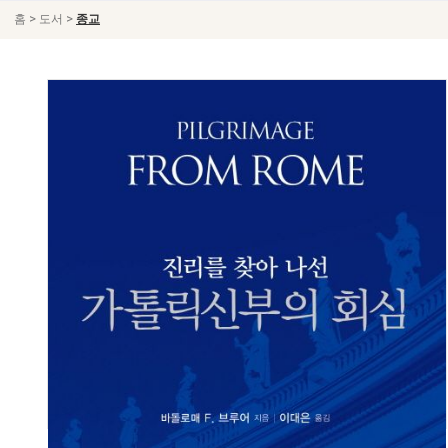
>
>
홈
도서
종교