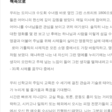
책속으로
우리는 도미니크 수도회 수녀원 바로 옆인 그린 스트리트 1806으
들은 어머니의 헌신에 깊이 감동을 받았다. 매일 미사에 참여하고,
어머니를 수녀님들은 관심을 보이고 귀히 여기셨다. 솔직히 나는 사제가 
대한 영화를 몇 편 보고 난 후에는 하나님과 사람을 이렇게 섬길 수
영광과 더불어 주님을 위해 사제들이 살아간 영웅적인 삶에 대해서
  로마 가톨릭의 사제직은 모든 소명 중에서도 가장 바람직하고, 명예롭고, 존경받는 일로 묘사되었다. 하지만, 그러한 소명은 나와는 거리가 먼 것
처럼 보였다. 왜냐하면 나는 내 자신이 그런 명예를 누리기에는 너
생각이 오만하고 주제 넘는 느낌이 들어 그런 생각을 떨쳐내려고 더
- 31쪽 사제를 꿈꾸다 중에서
우리 신학교의 주입식 교육은 수 세기에 걸친 관습과 기술로 태어
가 누리게 될 즐거움과 특권을 기대했다.
시간은 빠르게 지나갔다. 교실 학습, 토론, 운동도 흥미 있는 거리였
략하고, 시카고나 밀워키 또는 해외에서 오시는 피정 전문가들의 
에서 오신 한 예수회 수사님이 진행하신 때였다. 나는 그분의 이름