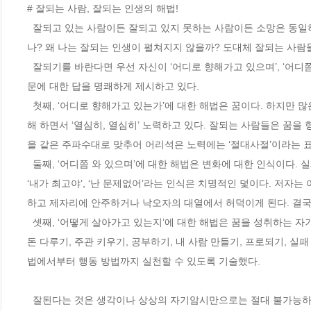
# 잘되는 사람, 잘되는 인생의 해법!

  잘되고 있는 사람이든 잘되고 있지 못하는 사람이든 소망은 동일하다. ‘잘되는 것’과 ‘더 잘되는 것’이다. 그렇다면 잘되기 위해서는 어떻게 해야 하
나? 왜 나는 잘되는 인생이 펼쳐지지 않을까? 도대체 잘되는 사람들은
  잘되기를 바란다면 우선 자신이 ‘어디로 향해가고 있으며’, ‘어디쯤 와 있으며’, ‘어떻게 살아가고 있는지’를 살펴야 한다. 〈잘되는 기술〉은 이 질
문에 대한 답을 명쾌하게 제시하고 있다. 

  첫째, ‘어디로 향해가고 있는가’에 대한 해법은 꿈이다. 하지만 많은 사람들, 잘되지 못하는 사람들은 꿈이 아닌 곳에서, 재능이 아닌 일을 마지못
해 하면서 ‘열심히, 열심히’ 노력하고 있다. 잘되는 사람들은 꿈을
을 같은 주파수대로 맞추어 어리석은 노력에는 ‘절대사절’이라는 표
  둘째, ‘어디쯤 와 있으며’에 대한 해법은 변화에 대한 인식이다. 실패없는 평범한 날을 보내고 있다고 안심하고 있다던가, 지금하고 있는 일에 대해 
‘내가 최고야’, ‘난 문제없어’라는 인식은 치명적인 덫이다. 저자는
하고 제자리에 안주하거나 낙오자의 대열에서 허덕이게 된다. 결국
  셋째, ‘어떻게 살아가고 있는지’에 대한 해법은 꿈을 성취하는 자기계발이다. 기적의 긍정적 선언에서 스트레스 없는 마음 가꾸기, 이미지 바꾸기, 
돈 다루기, 주관 키우기, 공부하기, 내 사람 만들기, 프로되기, 
법에서부터 행동 방법까지 실천할 수 있도록 기술했다. 

  잘된다는 것은 생각이나 상상의 자기암시만으로는 절대 불가능하다. 생각만으로는 당신에게 아무것도 주어지지 않는다. 게으른 육체는 그대로 남