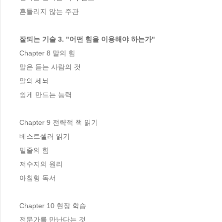
흔들리지 않는 주관

잘되는 기술 3. "어떤 힘을 이용해야 하는가"
Chapter 8 말의 힘

말은 듣는 사람의 것

말의 세뇌

쉽게 만드는 능력

Chapter 9 전략적 책 읽기

베스트셀러 읽기

밑줄의 힘

저수지의 원리

아침형 독서

Chapter 10 현장 학습

전문가를 만난다는 것
