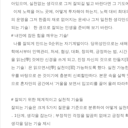
아있으며, 실천없는 생각으로 그저 잘되길 빌고 바란다면 그 기도에
  이제 노력을 어느 곳에, 어떻게 투자해야 하는지, 노력 대비 최대의 성과를 낼 수 있는 자기계발 기술이 무엇인지 이 책을 통해 배워야 한다. 당신
의 운명을 그저 한줌의 재로 없어지는 운세나 그저 일천한 생각만
되는 기술〉 한 권으로 잘되는 인생을 준비해 보기 바란다.

# 내안에 잠든 힘을 깨우는 기술!

  나를 잘되게 만드는 0순위는 자기계발이다. 당위성만으로는 새해 아침의 작심삼일처럼 실천되지 않는 것이 자기계발이다. 또한 자기계발에는 어
학에서부터 인맥관리, 처세, 협상, 대화, 창의력, 긍정하는 법, 시
을 읽는[學] 것에만 신경을 쓰게 되고, 진정 자신의 것으로 만들지[
는 기술〉은 읽으면서[學] 실천이[習] 가능하도록 했다. 실천 가
우를 바탕으로 쓴 것이기에 충분히 신뢰할만하다. 본문 속을 살짝 
으로 혼자만의 공간에서 ‘거울을 보면서 입꼬리를 끌어 올려 따라하
# 잘되기 위한 체계적이고 실천적 기술들

잘되는 기술은 크게 5가지 질문을 기준으로 분류하여 어떻게 실천해
․ 1단계, 생각을 잡는다 ; 부정적인 걱정을 말끔히 없애고 긍정적
생각을 담는 기술 제시
