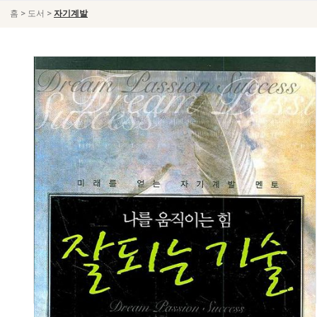
>
>
홈
도서
자기계발