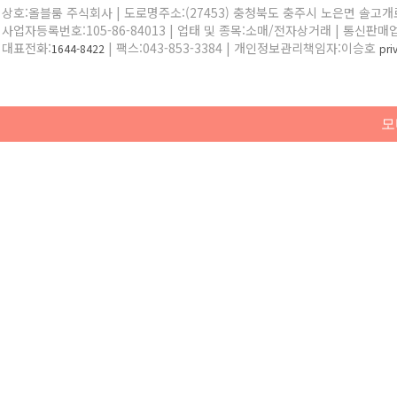
상호:올블룸 주식회사 | 도로명주소:(27453) 충청북도 충주시 노은면 솔고개로 
사업자등록번호:105-86-84013 | 업태 및 종목:소매/전자상거래 | 통신판매
대표전화:
| 팩스:043-853-3384 | 개인정보관리책임자:이승호
1644-8422
pr
모