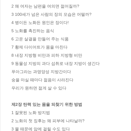
2 왜 여자는 남편을 여의면 젊어질까?

3 100세가 넘은 사람의 장의 모습은 어떨까?

4 병이든 노화든 원인은 장이다!

5 노화를 촉진하는 음식

6 고운 살결을 만들어 주는 식품

7 황제 다이어트가 몸을 마친다

8 내장 지방형 비만과 피하 지방형 비만

9 동물성 지방의 과다 섭취로 내장 지방이 생긴다

푸아그라는 과영양성 지방간이다

숭을 마실 때마다 젊음이 사라진다

우리가 원하면 젊게 살 수 있다

제2장 탄력 있는 몸을 되찾기 위한 방법
1 잘못된 노화 방지법

2 노화의 첫 징후는 왜 피부에 나타날까?

3 물 때문에 암에 걸릴 수도 있다
