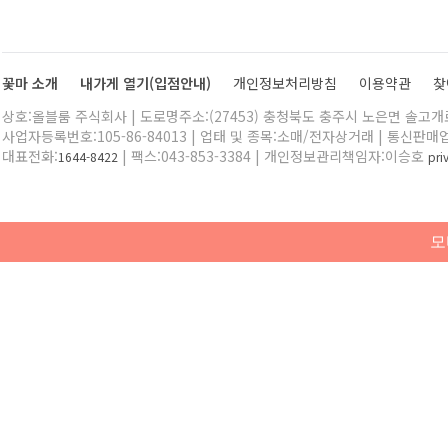
꽃마 소개
내가게 열기(입점안내)
개인정보처리방침
이용약관
찾
상호:올블룸 주식회사 | 도로명주소:(27453) 충청북도 충주시 노은면 솔고개로 
사업자등록번호:105-86-84013 | 업태 및 종목:소매/전자상거래 | 통신판매
대표전화:
| 팩스:043-853-3384 | 개인정보관리책임자:이승호
1644-8422
pr
모