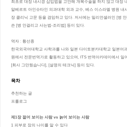
최초로 대장 내시경 삽입법을 고안해 개복수술을 하지 않고 대장 내
알베르트 아인슈타인 의과대학 외과 교수, 베스 이스라엘 병원 내시
장 클리닉 고문 등을 겸임하고 있다. 저서에는 밀리언셀러인 [병 안 걸
쓴 [병 안걸리고 사는법-조리법] 등이 있다.

역자 : 황선종

한국외국어대학교 사학과를 나와 일본 다이토분카대학교 일본어과를
원에서 전문번역가로 활동하고 있으며, ITS 번역아카데미에서 일어 
[회사 그만뒀습니다], [설명의 테크닉] 등이 있다.
목차
추천하는 글

프롤로그

제1장 젊어 보이는 사람 vs 늙어 보이는 사람
1 피부로 장의 나이를 알 수 있다
