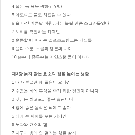
4 몸은 늘 물을 원하고 있다

5 아토피도 물로 치료할 수 있다

6 술 마신 이튿날 아침, 뇌는 놀랄 만큼 쪼그라들었다

7 노화를 촉진하는 카페인

8 운동할 때 마시는 스포츠드링크는 당뇨를

9 물과 수분, 소금과 염분의 차이

10 순수나 증류수는 자연스런 물이 아니다

제3장 늙지 않는 효소의 힘을 높이는 생활 
1 배가 부르면 왜 졸음이 오나?

2 수면은 뇌에 휴식을 주기 위한 것만이 아니다

3 낮잠은 최고로... 좋은 습관이다

4 장에 좋은 음식은 뇌에도 좋다

5 뇌에 큰 피해를 주는 카페인

6 노화와 효소의 힘

7 지구가 병에 안 걸리는 삶을 살자
