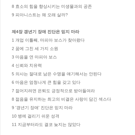
8 효소의 힘을 향상시키는 미생물과의 공존

9 피아니스트는 왜 오래 살까?

제4장 갱년기 장애 진단은 믿지 마라
1 개업 이틀째, 마피아 보스가 찾아왔다

2 꿈에 그친 세 가지 소원

3 마음을 연 마피아 보스

4 신뢰와 치유력

5 의사는 절대로 남은 수명을 얘기해서는 안된다

6 마음은 엄청나게 큰 힘을 갖고 있다

7 젊어지려면 은퇴도 긍정적으로 받아들여라

8 젊음을 유지하는 최고의 비결은 사랑이 담긴 섹스다

9 '갱년기 장애' 진단은 믿지 마라

10 병에 걸리기 쉬운 성격

11 지금부터라도 결코 늦지는 않았다
