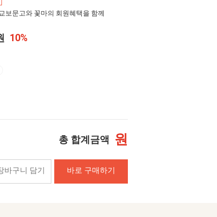
교보문고와 꽃마의 회원혜택을 함께
0원
10%
원
총 합계금액
장바구니 담기
바로 구매하기