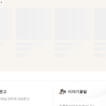
+
문고
이야기꽃밭
 세상, 인터넷 교보문고