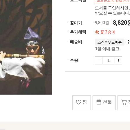
교보문고 ID 연결하기
도서를 구입하시면 
받으실 수 있습니다.
8,82
9,800원
ㆍ꽃마가
ㆍ추가혜택
꽃 2송이
ㆍ배송비
조건부무료배송
1일 이내 출고
ㆍ수량
찜
선물