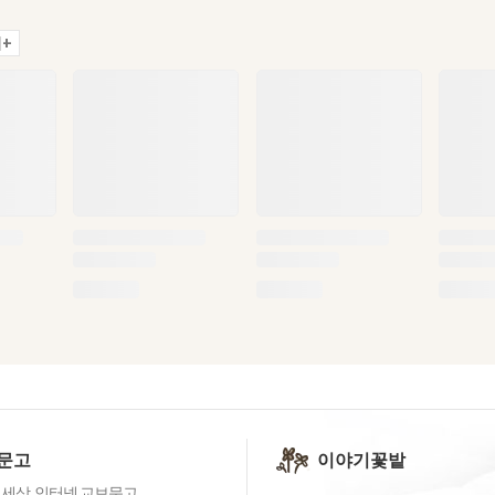
+
문고
이야기꽃밭
 세상, 인터넷 교보문고