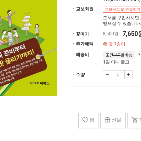
ㆍ교보회원
교보문고 ID 연결하기
도서를 구입하시면 
받으실 수 있습니다.
7,65
8,500원
ㆍ꽃마가
ㆍ추가혜택
꽃 1송이
ㆍ배송비
조건부무료배송
1일 이내 출고
ㆍ수량
찜
선물