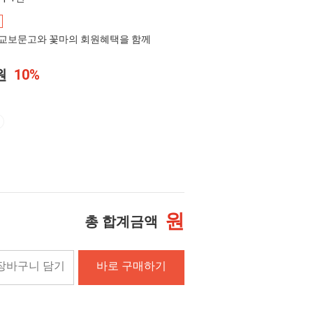
교보문고와 꽃마의 회원혜택을 함께
0원
10%
원
총 합계금액
장바구니 담기
바로 구매하기