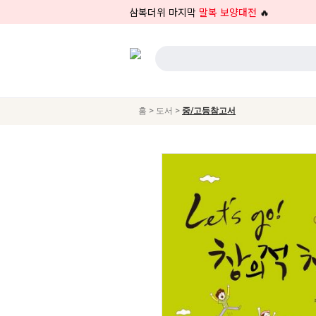
삼복더위 마지막
말복 보양대전
🔥
>
>
홈
도서
중/고등참고서