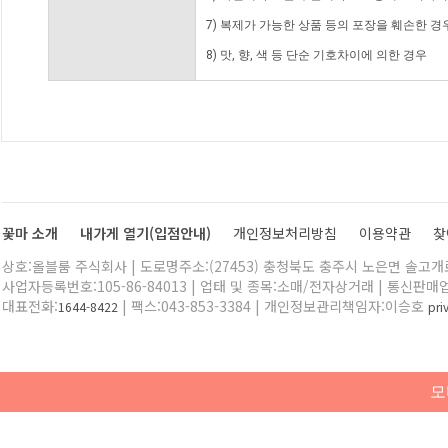
7) 복제가 가능한 상품 등의 포장을 훼손한 경
8) 맛, 향, 색 등 단순 기호차이에 의한 경우
꽃마 소개
내가게 열기(입점안내)
개인정보처리방침
이용약관
찾
상호:올블룸 주식회사 | 도로명주소:(27453) 충청북도 충주시 노은면 솔고개로 
사업자등록번호:105-86-84013 | 업태 및 종목:소매/전자상거래 | 통신판매
대표전화:
| 팩스:043-853-3384 | 개인정보관리책임자:이승호
1644-8422
pr
모