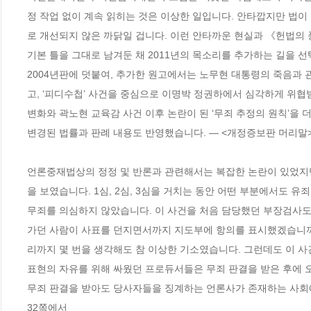
정 작업 없이 계속 읽히는 것은 이상한 일입니다. 안타깝지만 법이 
로 개선되지 않은 까닭일 겁니다. 이런 안타까운 현실과 《헌법의 풍
기본 틀을 그대로 남겨둔 채 2011년의 목소리를 추가하는 길을 선
2004년판에 덧붙여, 추가한 원고에서는 노무현 대통령의 죽음과 
고, ‘피디수첩’ 사건을 중심으로 이명박 정권하에서 심각하게 위협받
변화와 곽노현 교육감 사건 이후 논란이 된 ‘무죄 추정의 원칙’을 
변경된 법률과 판례 내용도 반영했습니다. ― <개정증보판 머리말
언론중재법상의 정정 및 반론과 관련해서는 복잡한 논란이 있었지
을 보였습니다. 1심, 2심, 3심을 거치는 동안 어떤 부분에서도 유
무죄를 의심하지 않았습니다. 이 사건을 처음 담당했던 부장검사도
가던 사람이 사표를 던지면서까지 지도부에 항의를 표시했겠습니까
리까지 몇 번을 생각해도 참 이상한 기소였습니다. 그런데도 이 사
표현의 자유를 위해 싸웠던 프로듀서들은 무죄 판결을 받은 후에 오
무죄 판결을 받아도 당사자들을 징계하는 언론사가 존재하는 사회에서
32쪽에서 