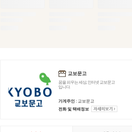
교보문고
꿈을 피우는 세상, 인터넷 교보문고
입니다.
가게주인 :
교보문고
전화 및 택배정보