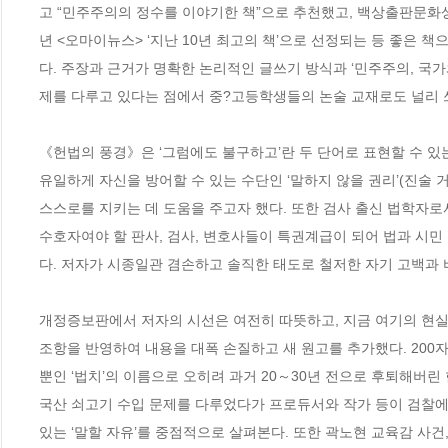
고 “민주주의의 정수를 이야기한 책”으로 추천했고, 백상출판문화상 교
년 <오마이뉴스> ‘지난 10년 최고의 책’으로 선정되는 등 좋은 
다. 주장과 근거가 명확한 논리적인 글쓰기 방식과 ‘민주주의, 국가
제를 다루고 있다는 점에서 중?고등학생들의 논술 교재로도 널리 쓰여
《헌법의 풍경》은 ‘그럼에도 불구하고’란 두 단어로 표현할 수 있
유일하게 자신을 방어할 수 있는 수단인 ‘말하지 않을 권리’(진술
스스로를 지키는 데 도움을 주고자 했다. 또한 검사 출신 법학자로
수호자여야 할 판사, 검사, 변호사들이 특권계급이 되어 법과 시
다. 저자가 시종일관 겸손하고 솔직한 태도로 철저한 자기 고백과 
개정증보판에서 저자의 시선은 여전히 따뜻하고, 지금 여기의 현실을
조항을 반영하여 내용을 대폭 손질하고 새 원고를 추가했다. 200자
뿐인 ‘법치’의 이름으로 오히려 과거 20～30년 전으로 후퇴해버린
국산 쇠고기 수입 문제를 다루었다가 프로듀서와 작가 등이 검찰에
있는 ‘말할 자유’를 중점적으로 살펴본다. 또한 곽노현 교육감 사건,