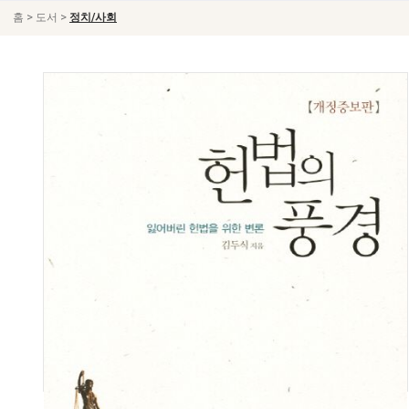
>
>
홈
도서
정치/사회