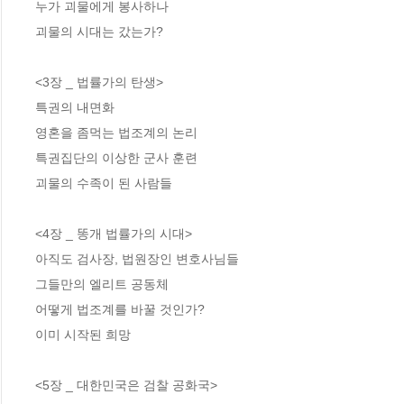
누가 괴물에게 봉사하나

괴물의 시대는 갔는가?

<3장 _ 법률가의 탄생>

특권의 내면화

영혼을 좀먹는 법조계의 논리

특권집단의 이상한 군사 훈련

괴물의 수족이 된 사람들

<4장 _ 똥개 법률가의 시대>

아직도 검사장, 법원장인 변호사님들

그들만의 엘리트 공동체

어떻게 법조계를 바꿀 것인가? 

이미 시작된 희망 

<5장 _ 대한민국은 검찰 공화국>
