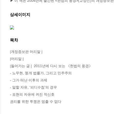
▶ 이 책은 2004년에 출간된 <헌법의 풍경>(교양인)의 개정증보
상세이미지
목차
|개정증보판 머리말 |

|머리말 |

|들어가는 글 |  2011년에 다시 보는 《헌법의 풍경》

- 노무현, 똥개 법률가, 그리고 민주주의 

- 그가 떠난 이후의 과제 

- 말할 자유, ‘피디수첩’의 경우

- 표현의 자유에 켜진 적신호 

권리를 위한 투쟁은 멈출 수 없다
