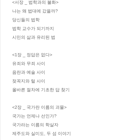
<서장 _ 법학과의 불화>

나는 왜 법대에 갔을까? 

당신들의 법학

법학 교수가 되기까지 

시민의 삶과 유리된 법

<1장 _ 정답은 없다>

유죄와 무죄 사이

음란과 예술 사이

젖꼭지와 털 사이

올바른 절차에 기초한 답 찾기

<2장 _ 국가란 이름의 괴물>

국가는 언제나 선인가?

국가라는 이름의 학살자

제주도와 실미도, 두 섬 이야기
