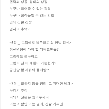
권력과 성공, 정의의 상징

누구나 풀어줄 수 있는 검찰

누구나 잡아들일 수 있는 검찰

일에 갇힌 검찰

검사의 추억?

<6장 _ ‘그럼에도 불구하고’의 헌법 정신>

정신병원에 가야 할 기독교인들?

그럼에도 불구하고

그럼 어떤 때 제한이 가능한가?

공산당 할 자유와 똘레랑스

<7장 _ 말하지 않을 권리, 그 위대한 방패>

무죄의 추정

피의자 신문은 임의수사다

아는 사람만 아는 권리, 진술 거부권
