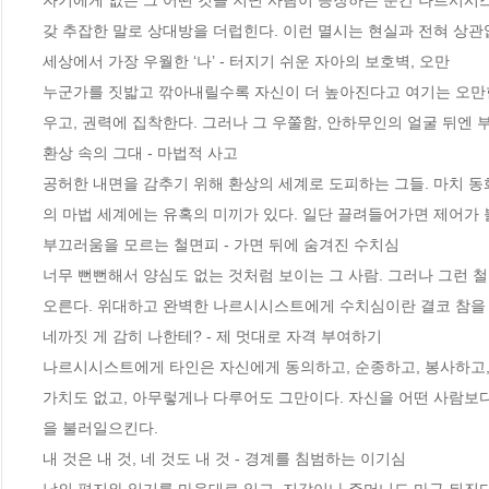
자기에게 없는 그 어떤 것을 지닌 사람이 등장하는 순간 나르시시스
갖 추잡한 말로 상대방을 더럽힌다. 이런 멸시는 현실과 전혀 상관
세상에서 가장 우월한 ‘나’ - 터지기 쉬운 자아의 보호벽, 오만

누군가를 짓밟고 깎아내릴수록 자신이 더 높아진다고 여기는 오만한 
우고, 권력에 집착한다. 그러나 그 우쭐함, 안하무인의 얼굴 뒤엔 
환상 속의 그대 - 마법적 사고

공허한 내면을 감추기 위해 환상의 세계로 도피하는 그들. 마치 동
의 마법 세계에는 유혹의 미끼가 있다. 일단 끌려들어가면 제어가 
부끄러움을 모르는 철면피 - 가면 뒤에 숨겨진 수치심

너무 뻔뻔해서 양심도 없는 것처럼 보이는 그 사람. 그러나 그런 
오른다. 위대하고 완벽한 나르시시스트에게 수치심이란 결코 참을 수
네까짓 게 감히 나한테? - 제 멋대로 자격 부여하기

나르시시스트에게 타인은 자신에게 동의하고, 순종하고, 봉사하고, 
가치도 없고, 아무렇게나 다루어도 그만이다. 자신을 어떤 사람보다
을 불러일으킨다.

내 것은 내 것, 네 것도 내 것 - 경계를 침범하는 이기심
