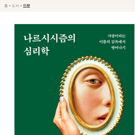
>
>
홈
도서
인문