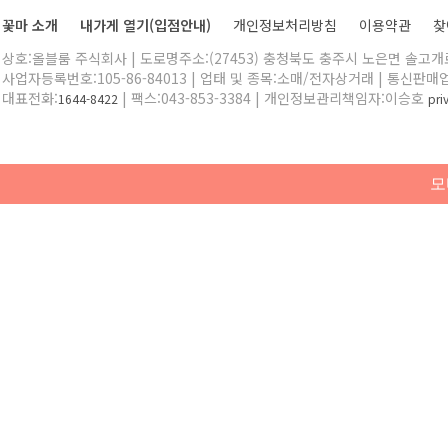
꽃마 소개
내가게 열기(입점안내)
개인정보처리방침
이용약관
찾
상호:올블룸 주식회사 | 도로명주소:(27453) 충청북도 충주시 노은면 솔고개로 
사업자등록번호:105-86-84013 | 업태 및 종목:소매/전자상거래 | 통신판매
대표전화:
| 팩스:043-853-3384 | 개인정보관리책임자:이승호
1644-8422
pr
모