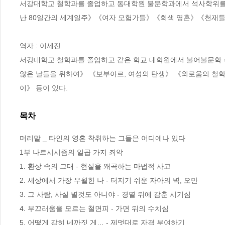
서강대학교 철학과를 졸업하고 동대학원 불문학과에서 석사학위를 받
난 80일간의 세계일주》《여자 모험가들》《회색 영혼》《천재들의
역자 : 이세진

서강대학교 철학과를 졸업하고 같은 학교 대학원에서 불어불문학 석사
않은 날들을 위하여》 《보부아르, 여성의 탄생》 《외로움의 철
이》 등이 있다.
목차
머리말 _ 타인의 영혼 착취하는 그들은 어디에나 있다

1부 나르시시즘의 일곱 가지 죄악

1. 환상 속의 그대 - 현실을 왜곡하는 마법적 사고 

2. 세상에서 가장 우월한 나 - 터지기 쉬운 자아의 벽, 오만

3. 그 사람, 사실 별것도 아니야 - 경멸 뒤에 감춘 시기심

4. 부끄러움을 모르는 철면피 - 가면 뒤의 수치심

5. 어떻게 감히 네까짓 게… - 제멋대로 자격 부여하기
