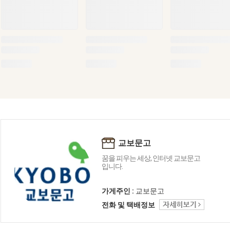
교보문고
꿈을 피우는 세상, 인터넷 교보문고
입니다.
가게주인 :
교보문고
전화 및 택배정보