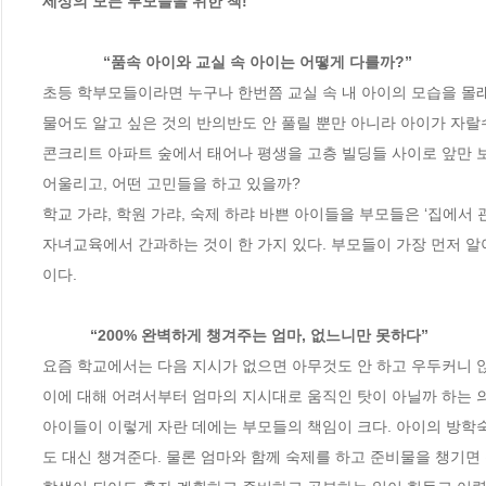
세상의 모든 부모들을 위한 책!

              “품속 아이와 교실 속 아이는 어떻게 다를까?”            
초등 학부모들이라면 누구나 한번쯤 교실 속 내 아이의 모습을 몰래
물어도 알고 싶은 것의 반의반도 안 풀릴 뿐만 아니라 아이가 자랄수
콘크리트 아파트 숲에서 태어나 평생을 고층 빌딩들 사이로 앞만 보
어울리고, 어떤 고민들을 하고 있을까?

학교 가랴, 학원 가랴, 숙제 하랴 바쁜 아이들을 부모들은 ‘집에서
자녀교육에서 간과하는 것이 한 가지 있다. 부모들이 가장 먼저 알
이다.  

           “200% 완벽하게 챙겨주는 엄마, 없느니만 못하다”           
요즘 학교에서는 다음 지시가 없으면 아무것도 안 하고 우두커니 앉
이에 대해 어려서부터 엄마의 지시대로 움직인 탓이 아닐까 하는 의
아이들이 이렇게 자란 데에는 부모들의 책임이 크다. 아이의 방학
도 대신 챙겨준다. 물론 엄마와 함께 숙제를 하고 준비물을 챙기면