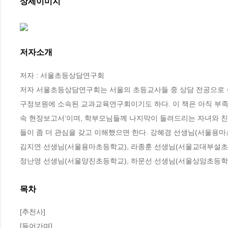
상세이미지
저자소개
저자 : 서울초등상담연구회

저자 서울초등상담연구회는 서울의 초등교사들 중 상담 전공으로 
구정보원에 소속된 교과교육연구회이기도 하다. 이 책은 아직 부족
속 현장보고서’이며, 학부모님들께 나지막이 들려드리는 자녀와 
들이 좀 더 관심을 갖고 이해했으면 한다. 강혜경 선생님(서울용마
김지연 선생님(서울용마초등학교), 라종훈 선생님(서울교대부설초등
정난영 선생님(서울양진초등학교), 하문선 선생님(서울상암초등학
목차
[추천사]

[들어가며]
