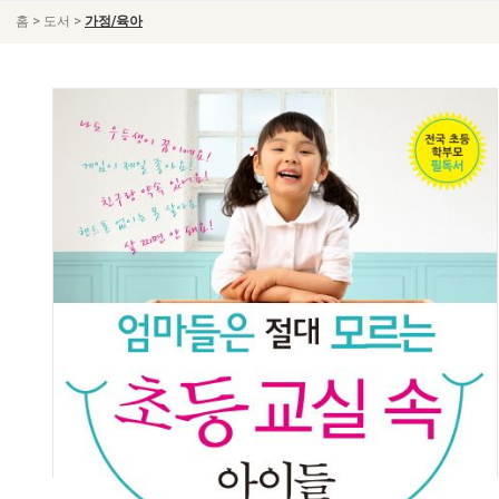
>
>
홈
도서
가정/육아