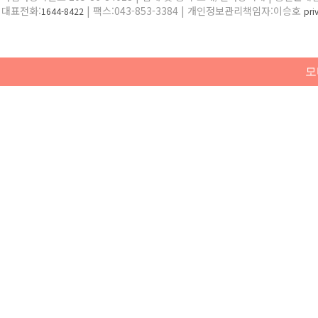
대표전화:
| 팩스:043-853-3384 | 개인정보관리책임자:이승호
1644-8422
pr
모