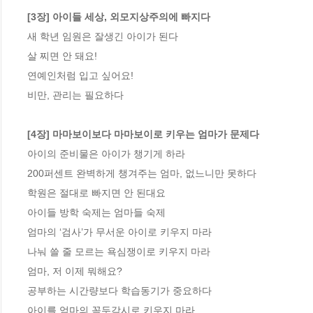
[3장] 아이들 세상, 외모지상주의에 빠지다
새 학년 임원은 잘생긴 아이가 된다

살 찌면 안 돼요!

연예인처럼 입고 싶어요!

비만, 관리는 필요하다

[4장] 마마보이보다 마마보이로 키우는 엄마가 문제다
아이의 준비물은 아이가 챙기게 하라

200퍼센트 완벽하게 챙겨주는 엄마, 없느니만 못하다

학원은 절대로 빠지면 안 된대요

아이들 방학 숙제는 엄마들 숙제

엄마의 ‘검사’가 무서운 아이로 키우지 마라

나눠 쓸 줄 모르는 욕심쟁이로 키우지 마라

엄마, 저 이제 뭐해요?

공부하는 시간량보다 학습동기가 중요하다

아이를 엄마의 꼭두각시로 키우지 마라
