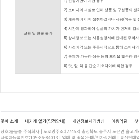
1) 신청기한이 지난 경우
2) 소비자의 과실로 인해 상품 및 구성품의 
3) 개봉하여 이미 섭취하였거나 사용(착용 및 
4) 시간이 경과하여 상품의 가치가 현저히 감
교환 및 환불 불가
5) 상세정보 또는 사용설명서에 안내된 주의사
6) 사전예약 또는 주문제작으로 통해 소비자
7) 복제가 가능한 상품 등의 포장을 훼손한 경
8) 맛, 향, 색 등 단순 기호차이에 의한 경우
꽃마 소개
내가게 열기(입점안내)
개인정보처리방침
이용약관
찾
상호:올블룸 주식회사 | 도로명주소:(27453) 충청북도 충주시 노은면 솔고개로 
사업자등록번호:105-86-84013 | 업태 및 종목:소매/전자상거래 | 통신판매