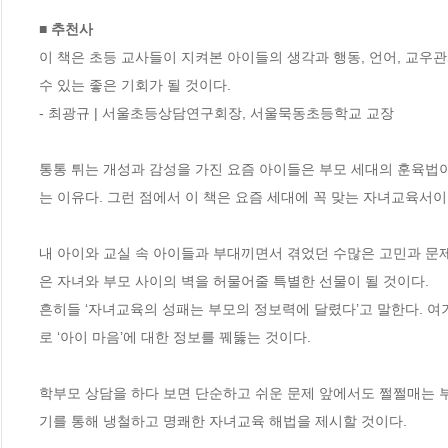
■ 추천사
이 책은 초등 교사들이 지켜본 아이들의 생각과 행동, 언어, 교우관
수 있는 좋은 기회가 될 것이다. 

- 최광규 | 서울초등상담연구회장, 서울묵동초등학교 교장

통통 튀는 개성과 감성을 가진 요즘 아이들은 부모 세대의 훈육법
는 이유다. 그런 점에서 이 책은 요즘 세대에 꼭 맞는 자녀교육서이다.         
내 아이와 교실 속 아이들과 부대끼면서 겪었던 수많은 고민과 문제
은 자녀와 부모 사이의 벽을 허물어줄 특별한 선물이 될 것이다.              
흔히들 ‘자녀교육의 성패는 부모의 정보력에 달렸다’고 말한다. 여기
로 ‘아이 마음’에 대한 정보를 꿰뚫는 것이다.                               
학부모 상담을 하다 보면 단순하고 쉬운 문제 앞에서도 쩔쩔매는 부
기를 통해 냉철하고 명쾌한 자녀교육 해법을 제시할 것이다.                  