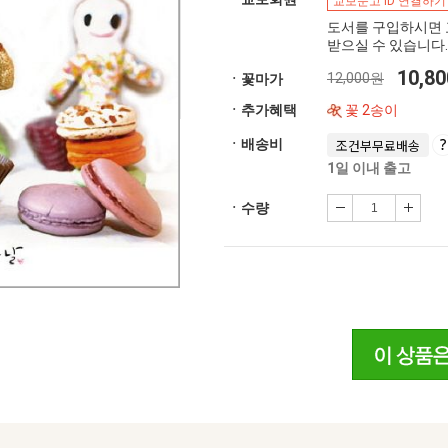
교보문고 ID 연결하기
도서를 구입하시면 
받으실 수 있습니다.
10,8
12,000원
ㆍ꽃마가
ㆍ추가혜택
꽃 2송이
ㆍ배송비
조건부무료배송
1일 이내 출고
ㆍ수량