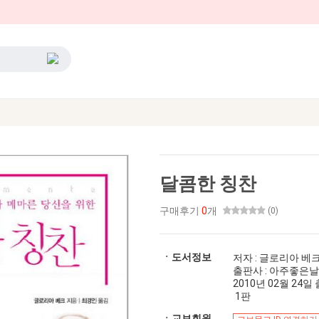
달콤한 칭찬
구매후기
0
개
(0)
ㆍ도서정보
저자 : 글로리아 베
출판사 : 아주좋은날
2010년 02월 24일 출간
1판
ㆍ교보회원