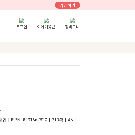
가입하기
로그인
이야기꽃밭
장바구니
크
 | ISBN : 899166783X | 213쪽 | A5 |