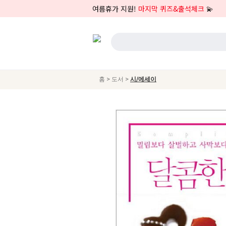
여름휴가 지원!
마지막 퀴즈&출석체크
💫
>
>
홈
도서
시/에세이