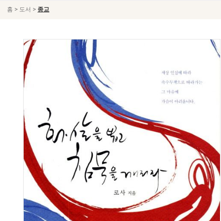
>
>
홈
도서
종교