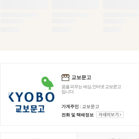
교보문고
꿈을 피우는 세상, 인터넷 교보문고
입니다.
가게주인 :
교보문고
전화 및 택배정보