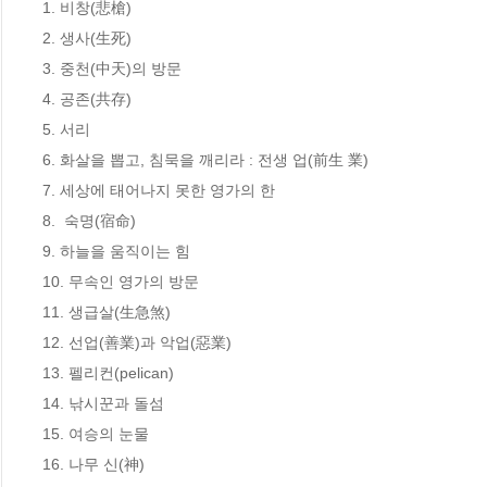
1. 비창(悲槍)

2. 생사(生死)

3. 중천(中天)의 방문

4. 공존(共存)

5. 서리

6. 화살을 뽑고, 침묵을 깨리라 : 전생 업(前生 業)

7. 세상에 태어나지 못한 영가의 한

8.  숙명(宿命)

9. 하늘을 움직이는 힘

10. 무속인 영가의 방문

11. 생급살(生急煞)

12. 선업(善業)과 악업(惡業)

13. 펠리컨(pelican)

14. 낚시꾼과 돌섬

15. 여승의 눈물

16. 나무 신(神)
