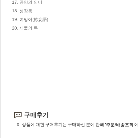
17. 공양의 의미

18. 성장통

19. 여망어(餘妄語)

20. 재물의 독
구매후기
이 상품에 대한 구매후기는 구매하신 분에 한해
에
'주문/배송조회'