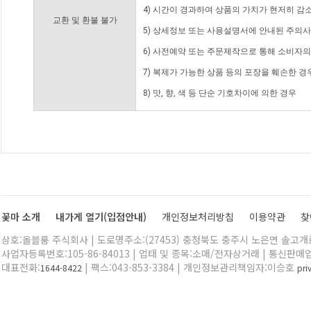
4) 시간이 경과하여 상품의 가치가 현저히 감
교환 및 환불 불가
5) 상세정보 또는 사용설명서에 안내된 주의사
6) 사전예약 또는 주문제작으로 통해 소비자
7) 복제가 가능한 상품 등의 포장을 훼손한 경
8) 맛, 향, 색 등 단순 기호차이에 의한 경우
꽃마 소개
내가게 열기(입점안내)
개인정보처리방침
이용약관
찾
상호:올블룸 주식회사 | 도로명주소:(27453) 충청북도 충주시 노은면 솔고개로 
사업자등록번호:105-86-84013 | 업태 및 종목:소매/전자상거래 | 통신판매
대표전화:
| 팩스:043-853-3384 | 개인정보관리책임자:이승호
1644-8422
pr