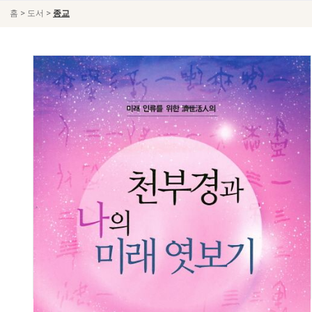
>
>
홈
도서
종교