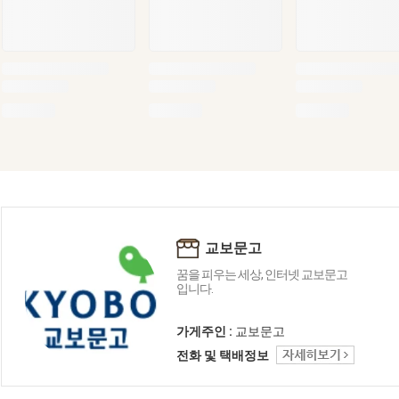
교보문고
꿈을 피우는 세상, 인터넷 교보문고
입니다.
가게주인 :
교보문고
전화 및 택배정보