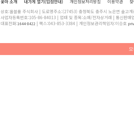
꽃마 소개
내가게 열기(입점안내)
개인정보처리방침
이용약관
찾
상호:올블룸 주식회사 | 도로명주소:(27453) 충청북도 충주시 노은면 솔고개로 
사업자등록번호:105-86-84013 | 업태 및 종목:소매/전자상거래 | 통신판매
대표전화:
| 팩스:043-853-3384 | 개인정보관리책임자:이승호
1644-8422
pr
모