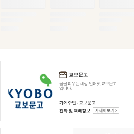
교보문고
꿈을 피우는 세상, 인터넷 교보문고
입니다.
가게주인 :
교보문고
전화 및 택배정보