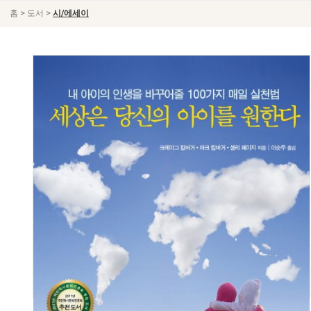
>
>
홈
도서
시/에세이