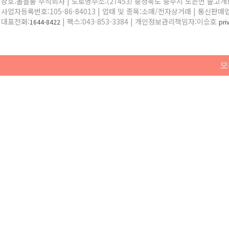
상호:올블룸 주식회사 | 도로명주소:(27453) 충청북도 충주시 노은면 솔고개로 
사업자등록번호:105-86-84013 | 업태 및 종목:소매/전자상거래 | 통신판매
대표전화:
| 팩스:043-853-3384 | 개인정보관리책임자:이승호
1644-8422
pr
모