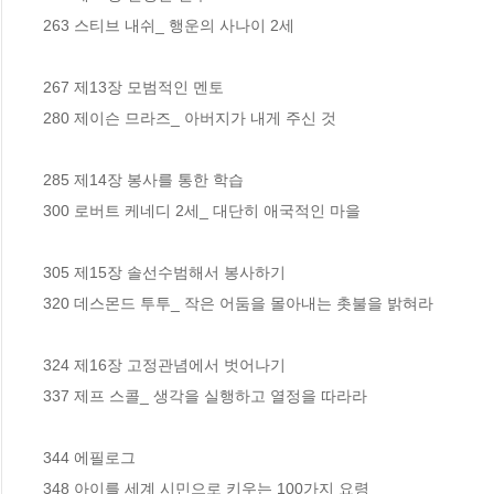
263 스티브 내쉬_ 행운의 사나이 2세 

267 제13장 모범적인 멘토 

280 제이슨 므라즈_ 아버지가 내게 주신 것 

285 제14장 봉사를 통한 학습 

300 로버트 케네디 2세_ 대단히 애국적인 마을 

305 제15장 솔선수범해서 봉사하기 

320 데스몬드 투투_ 작은 어둠을 몰아내는 촛불을 밝혀라 

324 제16장 고정관념에서 벗어나기 

337 제프 스콜_ 생각을 실행하고 열정을 따라라 

344 에필로그 

348 아이를 세계 시민으로 키우는 100가지 요령 
