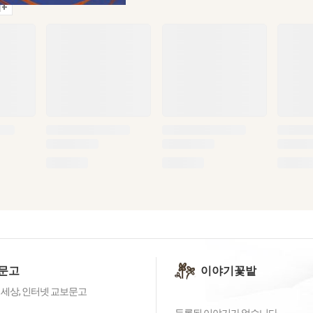
+
문고
이야기꽃밭
 세상, 인터넷 교보문고