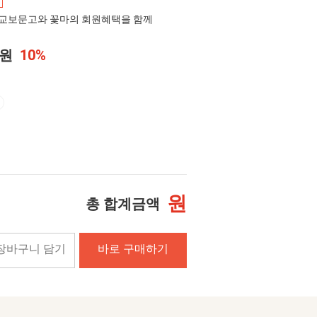
교보문고와 꽃마의 회원혜택을 함께
0원
10%
원
총 합계금액
장바구니 담기
바로 구매하기