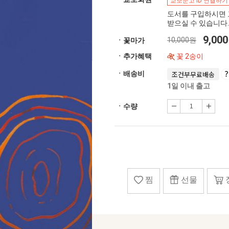
교보문고 ID 연결하기
도서를 구입하시면 
받으실 수 있습니다.
9,00
10,000원
ㆍ꽃마가
ㆍ추가혜택
꽃 2송이
ㆍ배송비
조건부무료배송
1일 이내 출고
ㆍ수량
찜
선물