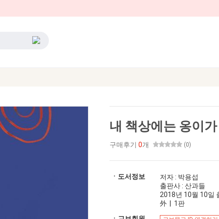
내 책상에는 옹이가
구매후기
0
개
(0)
ㆍ도서정보
저자 : 박용섭
출판사 : 산과들
2018년 10월 10일 출
外 | 1판
ㆍ교보회원