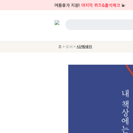
여름휴가 지원!
마지막 퀴즈&출석체크
💫
>
>
홈
도서
시/에세이