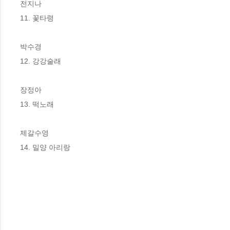
전지나 

11. 꽃타령

박수경 

12. 강강술래

장정아 

13. 떡노래

제갈수영 

14. 밀양 아리랑