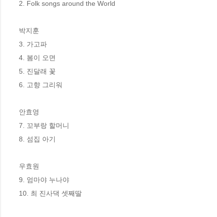
2. Folk songs around the World

박지훈 

3. 가고파

4. 봄이 오면

5. 진달래 꽃

6. 고향 그리워

안효영 

7. 꼬부랑 할머니

8. 섬집 아기

우효원 

9. 엄마야 누나야

10. 최 진사댁 셋째딸
