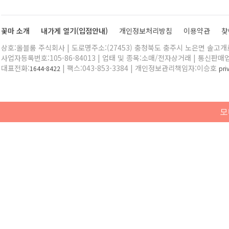
꽃마 소개
내가게 열기(입점안내)
개인정보처리방침
이용약관
찾
상호:올블룸 주식회사 | 도로명주소:(27453) 충청북도 충주시 노은면 솔고개로 
사업자등록번호:105-86-84013 | 업태 및 종목:소매/전자상거래 | 통신판매
대표전화:
| 팩스:043-853-3384 | 개인정보관리책임자:이승호
1644-8422
pr
모