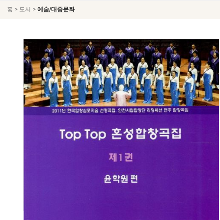
>
>
홈
도서
예술/대중문화