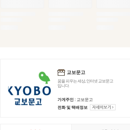
교보문고
꿈을 피우는 세상, 인터넷 교보문고
입니다.
가게주인 :
교보문고
전화 및 택배정보