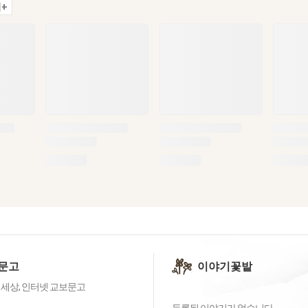
+
문고
이야기꽃밭
 세상, 인터넷 교보문고