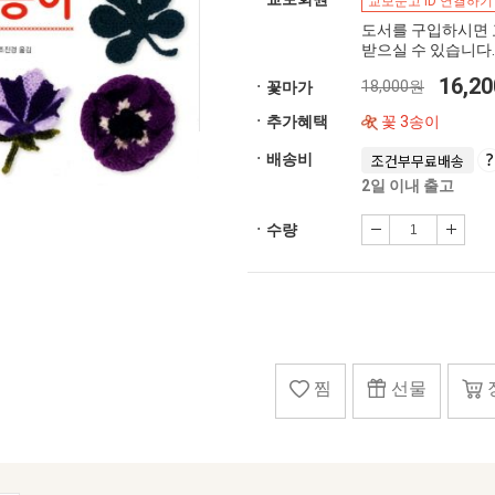
교보문고 ID 연결하기
도서를 구입하시면 
받으실 수 있습니다.
16,2
18,000원
ㆍ꽃마가
ㆍ추가혜택
꽃 3송이
ㆍ배송비
조건부무료배송
2일 이내 출고
ㆍ수량
찜
선물