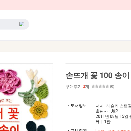
손뜨개 꽃 100 송이
구매후기
0
개
(0)
ㆍ도서정보
저자 : 레슬리 스탠
출판사 : J&P
2011년 08월 15일 출
外 | 1판
ㆍ교보회원