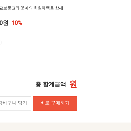
교보문고와 꽃마의 회원혜택을 함께
00원
10%
원
총 합계금액
장바구니 담기
바로 구매하기