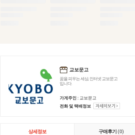
교보문고
꿈을 피우는 세상, 인터넷 교보문고
입니다.
가게주인 :
교보문고
전화 및 택배정보
상세정보
구매후기
(0)