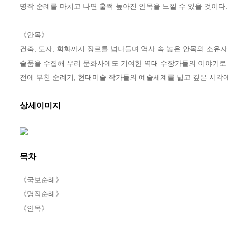
명작 순례를 마치고 나면 훌쩍 높아진 안목을 느낄 수 있을 것이다.

《안목》

건축, 도자, 회화까지 장르를 넘나들며 역사 속 높은 안목의 소
술품을 수집해 우리 문화사에도 기여한 역대 수장가들의 이야기로
전에 부친 순례기, 현대미술 작가들의 예술세계를 넓고 깊은 시각
상세이미지
목차
《국보순례》

《명작순례》

《안목》