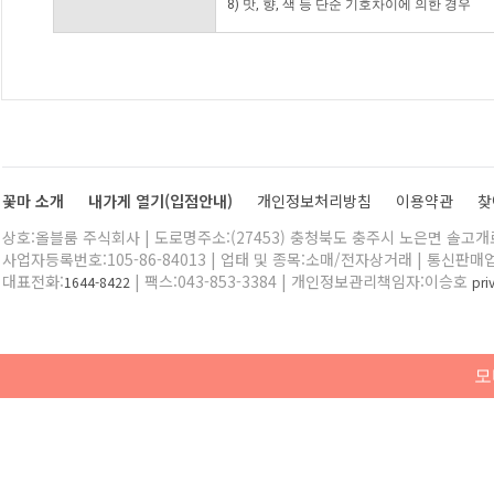
8) 맛, 향, 색 등 단순 기호차이에 의한 경우
꽃마 소개
내가게 열기(입점안내)
개인정보처리방침
이용약관
찾
상호:올블룸 주식회사 | 도로명주소:(27453) 충청북도 충주시 노은면 솔고개로 
사업자등록번호:105-86-84013 | 업태 및 종목:소매/전자상거래 | 통신판매
대표전화:
| 팩스:043-853-3384 | 개인정보관리책임자:이승호
1644-8422
pr
모