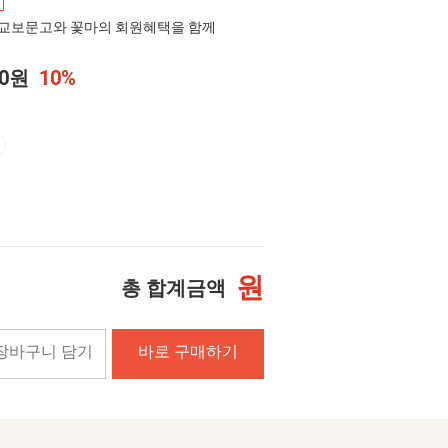
교보문고와 꽃마의 회원혜택을 함께
00원
10%
원
총 합계금액
장바구니 담기
바로 구매하기