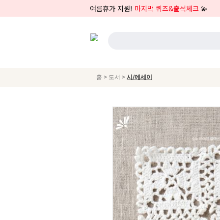
여름휴가 지원!
마지막 퀴즈&출석체크
💫
>
>
홈
도서
시/에세이