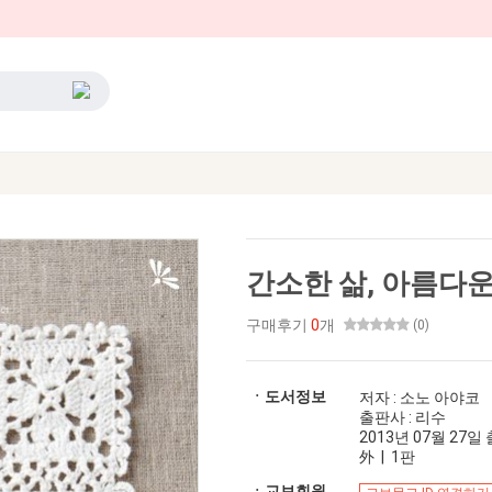
간소한 삶, 아름다
구매후기
0
개
(0)
ㆍ도서정보
저자 : 소노 아야코
출판사 : 리수
2013년 07월 27일 출
外 | 1판
ㆍ교보회원