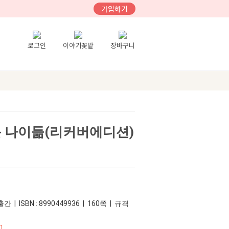
가입하기
로그인
이야기꽃밭
장바구니
운 나이듦(리커버에디션)
간 | ISBN : 8990449936 | 160쪽 | 규격