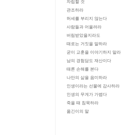
자립할 것

관조하라

허세를 부리지 않는다

사람들과 어울려라

버림받았을지라도

때로는 거짓을 말하라

굳이 교훈을 이야기하지 말라

남의 경험담도 재산이다

때론 손해를 본다

나만의 삶을 음미하라

인생이라는 선물에 감사하라

인생의 무게가 가볍다

죽을 때 침묵하라

옮긴이의 말