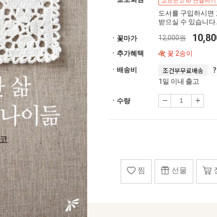
교보문고 ID 연결하기
도서를 구입하시면 
받으실 수 있습니다.
10,8
12,000원
ㆍ꽃마가
ㆍ추가혜택
꽃 2송이
ㆍ배송비
조건부무료배송
1일 이내 출고
ㆍ수량
찜
선물