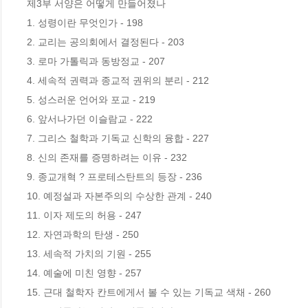
제3부 서양은 어떻게 만들어졌나

1. 성령이란 무엇인가 - 198

2. 교리는 공의회에서 결정된다 - 203

3. 로마 가톨릭과 동방정교 - 207

4. 세속적 권력과 종교적 권위의 분리 - 212

5. 성스러운 언어와 포교 - 219

6. 앞서나가던 이슬람교 - 222

7. 그리스 철학과 기독교 신학의 융합 - 227

8. 신의 존재를 증명하려는 이유 - 232

9. 종교개혁 ? 프로테스탄트의 등장 - 236

10. 예정설과 자본주의의 수상한 관계 - 240

11. 이자 제도의 허용 - 247

12. 자연과학의 탄생 - 250

13. 세속적 가치의 기원 - 255

14. 예술에 미친 영향 - 257

15. 근대 철학자 칸트에게서 볼 수 있는 기독교 색채 - 260
