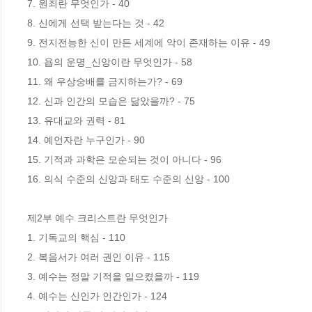
7. 원죄란 무엇인가 - 40

8. 신에게 선택 받는다는 것 - 42

9. 전지전능한 신이 만든 세계에 악이 존재하는 이유 - 49

10. 욥의 운명_신앙이란 무엇인가 - 58

11. 왜 우상숭배를 금지하는가? - 69

12. 신과 인간의 모습은 닮았을까? - 75

13. 유대교와 권력 - 81

14. 예언자란 누구인가 - 90

15. 기적과 과학은 모순되는 것이 아니다 - 96

16. 의식 수준의 신앙과 태도 수준의 신앙 - 100

제2부 예수 크리스트란 무엇인가

1. 기독교의 핵심 - 110

2. 복음서가 여러 권인 이유 - 115

3. 예수는 정말 기적을 일으켰을까 - 119

4. 예수는 신인가 인간인가 - 124
