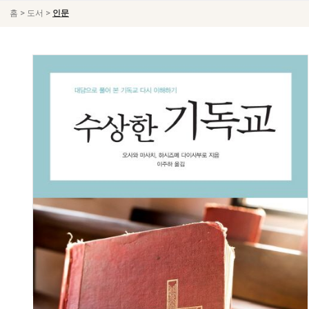
>
>
홈
도서
인문