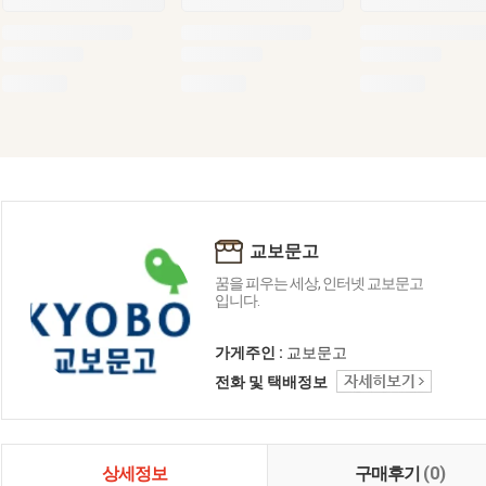
교보문고
꿈을 피우는 세상, 인터넷 교보문고
입니다.
가게주인 :
교보문고
전화 및 택배정보
상세정보
구매후기
(0)