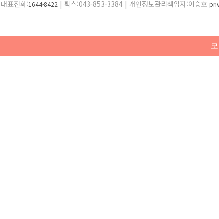
대표전화:
| 팩스:043-853-3384 | 개인정보관리책임자:이승호
1644-8422
pr
모