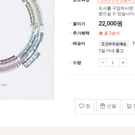
교보문고 ID 연결하기
도서를 구입하시면 
받으실 수 있습니다.
22,000원
ㆍ꽃마가
ㆍ추가혜택
꽃 3송이
ㆍ배송비
조건부무료배송
1일 이내 출고
ㆍ수량
찜
선물