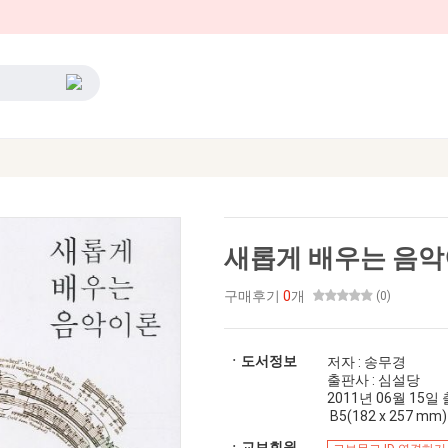
새롭게 배우는 음
구매후기
0
개
(0)
ㆍ도서정보
저자 : 송무경
출판사 : 심설당
2011년 06월 15일 출간
B5(182 x 257 mm)
ㆍ교보회원