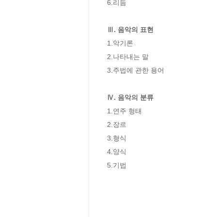
6.리듬

Ⅲ. 음악의 표현
1.악기론

2.나타내는 말

3.주법에 관한 용어

Ⅳ. 음악의 분류
1.연주 형태

2.장르

3.형식

4.양식

5.기법