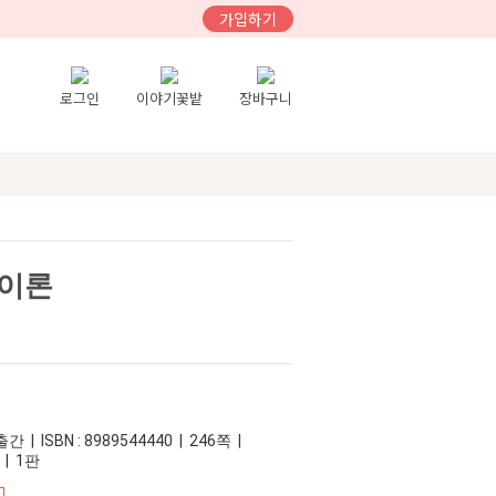
가입하기
로그인
이야기꽃밭
장바구니
악이론
 | ISBN : 8989544440 | 246쪽 |
 | 1판