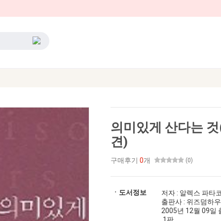
의미있게 산다는 것
견)
구매후기
0
개
(0)
ㆍ도서정보
저자 : 알렉스 파타
출판사 : 위즈덤하
2005년 12월 09일 출간
1판