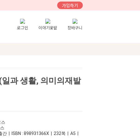
가입하기
로그인
이야기꽃밭
장바구니
(일과 생활, 의미의재발
코스
우스
 | ISBN : 898931366X | 232쪽 | A5 |