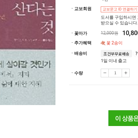
ㆍ교보회원
교보문고 ID 연결하기
도서를 구입하시면 
받으실 수 있습니다.
10,8
12,000원
ㆍ꽃마가
ㆍ추가혜택
꽃 2송이
ㆍ배송비
조건부무료배송
1일 이내 출고
ㆍ수량