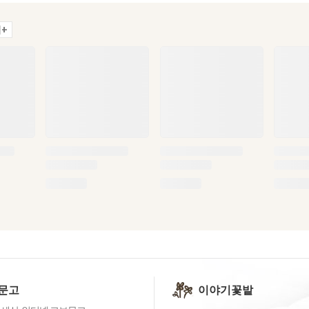
+
문고
이야기꽃밭