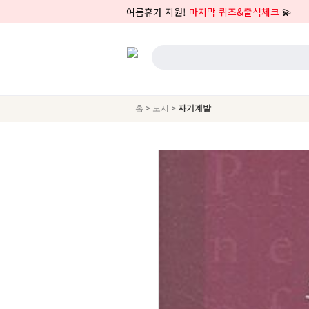
여름휴가 지원!
마지막 퀴즈&출석체크
💫
>
>
홈
도서
자기계발