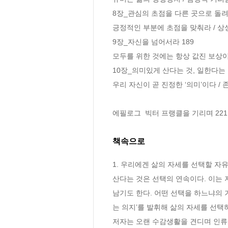
8장_관심의 초점을 다른 곳으로 돌려라
긍정적인 부분에 초점을 맞춰라 / 상상
9장_자신을 넘어서라 189

모두를 위한 것에는 항상 값진 보상이 
10장_의미있게 산다는 것, 일한다는 것
우리 자신이 곧 진정한 ‘의미’이다 /
에필로그  빅터 프랭클을 기리며 221
책속으로
1. 우리에겐 삶의 자세를 선택할 자
산다는 것은 선택의 연속이다. 이는 
남기도 한다. 어떤 선택을 하느냐의 기
는 의지’를 발휘해 삶의 자세를 선택
저자는 오랜 수감생활을 견디며 인류에