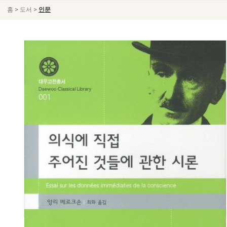
>
>
홈
도서
인문