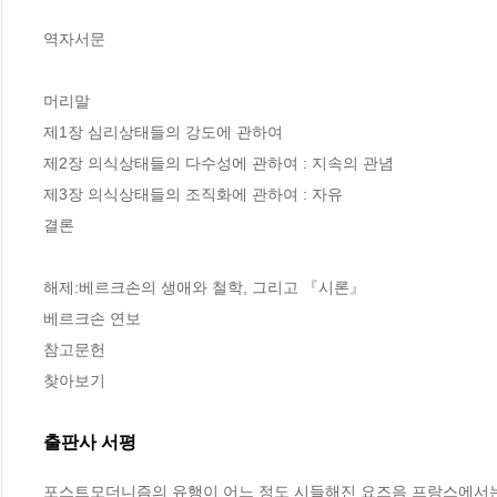
역자서문

머리말

제1장 심리상태들의 강도에 관하여

제2장 의식상태들의 다수성에 관하여 : 지속의 관념

제3장 의식상태들의 조직화에 관하여 : 자유

결론

해제:베르크손의 생애와 철학, 그리고 『시론』

베르크손 연보

참고문헌

찾아보기
출판사 서평
포스트모더니즘의 유행이 어느 정도 시들해진 요즈음 프랑스에서는