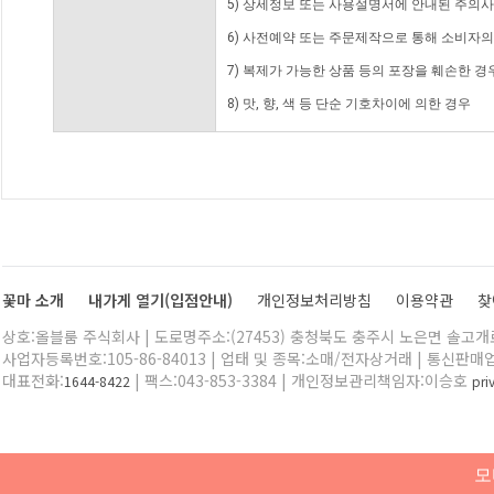
5) 상세정보 또는 사용설명서에 안내된 주의사
6) 사전예약 또는 주문제작으로 통해 소비자
7) 복제가 가능한 상품 등의 포장을 훼손한 경
8) 맛, 향, 색 등 단순 기호차이에 의한 경우
꽃마 소개
내가게 열기(입점안내)
개인정보처리방침
이용약관
찾
상호:올블룸 주식회사 | 도로명주소:(27453) 충청북도 충주시 노은면 솔고개로 
사업자등록번호:105-86-84013 | 업태 및 종목:소매/전자상거래 | 통신판매
대표전화:
| 팩스:043-853-3384 | 개인정보관리책임자:이승호
1644-8422
pr
모