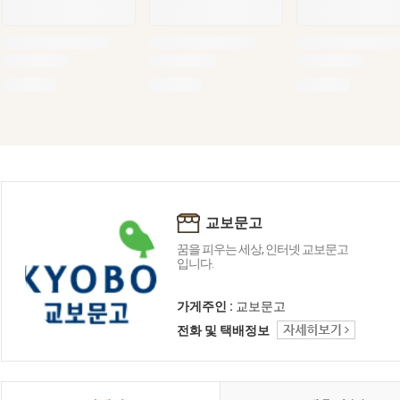
교보문고
꿈을 피우는 세상, 인터넷 교보문고
입니다.
가게주인 :
교보문고
전화 및 택배정보