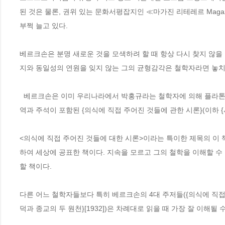
된 것은 물론, 권위 있는 문화서평잡지인 ≪마가진 리테레르 Magazin
부쩍 늘고 있다. 

베르크손은 분명 새로운 것을 모색하려 할 때 항상 다시 찾지 않을
지와 동일성의 연원을 잊지 않는 그의 균형감각은 철학자라면 놓치지
  베르크손은 이미 우리나라에서 박홍규라는 철학자에 의해 플라톤과 함께 서양철학의 양대 줄기로 파악된 바 있다. 베르크손에 대한 본격적인 번
역과 주석이 포함된 {의식에 직접 주어진 것들에 관한 시론}(이하 {
<의식에 직접 주어진 것들에 대한 시론>이라는 특이한 제목의 이 책
하여 세상에 공표한 책이다. 지속을 모르고 그의 철학을 이해할 수 
할 책이다. 

다른 어느 철학자들보다 특히 베르크손의 4대 주저들({의식에 직접 주어진 것
덕과 종교의 두 원천}[1932])은 차례대로 읽을 때 가장 잘 이해될 