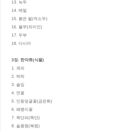
13. 녹두

14. 메밀

15. 붉은 팥(적소두)

16. 율무(의이인)

17. 두부

18. 다시마

3장. 한약류(식물)
1. 계피

2. 박하

3. 솔잎

4. 연꽃

5. 인동덩굴꽃(금은화)

6. 패랭이꽃

7. 목단피(목단)

8. 솔풍령(복령)
