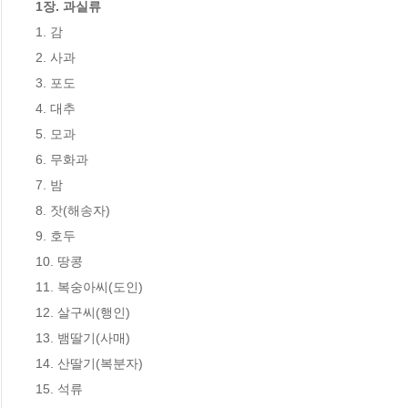
1장. 과실류
1. 감

2. 사과

3. 포도

4. 대추

5. 모과

6. 무화과

7. 밤

8. 잣(해송자)

9. 호두

10. 땅콩

11. 복숭아씨(도인)

12. 살구씨(행인)

13. 뱀딸기(사매)

14. 산딸기(복분자)

15. 석류
