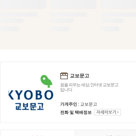
교보문고
꿈을 피우는 세상, 인터넷 교보문고
입니다.
가게주인 :
교보문고
전화 및 택배정보