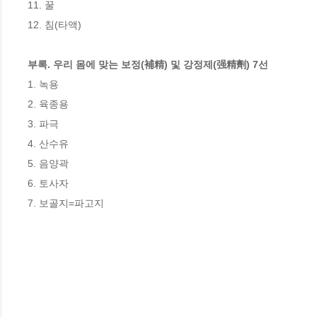
11. 꿀

12. 침(타액)

부록. 우리 몸에 맞는 보정(補精) 및 강정제(强精劑) 7선
1. 녹용

2. 육종용

3. 파극

4. 산수유

5. 음양곽

6. 토사자

7. 보골지=파고지