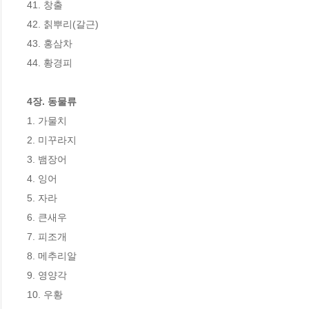
41. 창출

42. 칡뿌리(갈근)

43. 홍삼차

44. 황경피

4장. 동물류
1. 가물치

2. 미꾸라지

3. 뱀장어

4. 잉어

5. 자라

6. 큰새우

7. 피조개

8. 메추리알

9. 영양각

10. 우황
