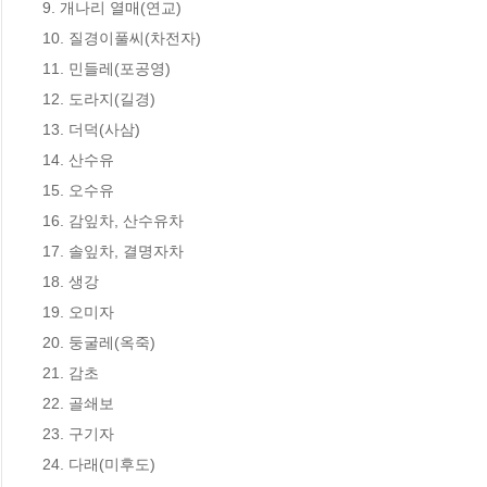
9. 개나리 열매(연교)

10. 질경이풀씨(차전자)

11. 민들레(포공영)

12. 도라지(길경)

13. 더덕(사삼)

14. 산수유

15. 오수유

16. 감잎차, 산수유차

17. 솔잎차, 결명자차

18. 생강

19. 오미자

20. 둥굴레(옥죽)

21. 감초

22. 골쇄보

23. 구기자

24. 다래(미후도)
