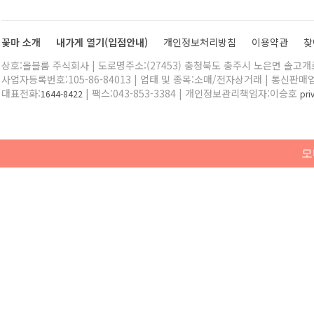
꽃마 소개
내가게 열기(입점안내)
개인정보처리방침
이용약관
찾
상호:올블룸 주식회사 | 도로명주소:(27453) 충청북도 충주시 노은면 솔고개로 
사업자등록번호:105-86-84013 | 업태 및 종목:소매/전자상거래 | 통신판매
대표전화:
| 팩스:043-853-3384 | 개인정보관리책임자:이승호
1644-8422
pr
모