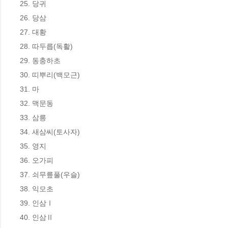
25. 당귀

26. 당삼

27. 대황

28. 따두릅(독활)

29. 동충하초

30. 띠뿌리(백모근)

31. 마

32. 맥문동

33. 삼릉

34. 새삼씨(토사자)

35. 영지

36. 오가피

37. 쇠무릎풀(우슬)

38. 익모초

39. 인삼Ⅰ

40. 인삼Ⅱ
