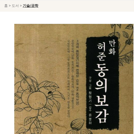
>
>
홈
도서
기술/공학