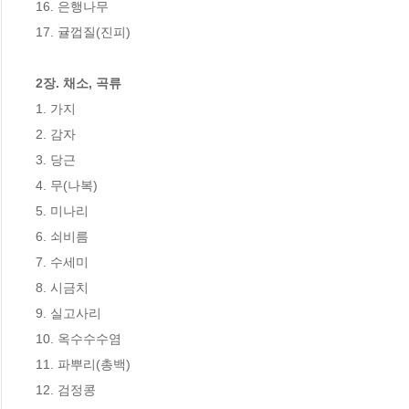
16. 은행나무

17. 귤껍질(진피)

2장. 채소, 곡류
1. 가지

2. 감자

3. 당근

4. 무(나복)

5. 미나리

6. 쇠비름

7. 수세미

8. 시금치

9. 실고사리

10. 옥수수수염

11. 파뿌리(총백)

12. 검정콩
