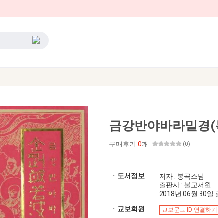
금강반야바라밀경(
구매후기
0
개
(0)
ㆍ도서정보
저자 : 봉곡스님
출판사 : 불교서원
2018년 06월 30일 출
ㆍ교보회원
교보문고 ID 연결하기