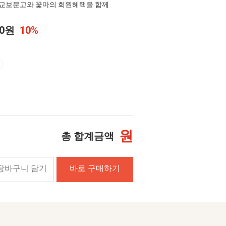
교보문고와 꽃마의 회원혜택을 함께
00원
10%
원
총 합계금액
장바구니 담기
바로 구매하기