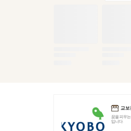
교보
꿈을 피우는
입니다.