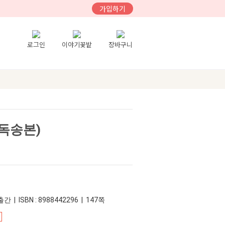
가입하기
로그인
이야기꽃밭
장바구니
독송본)
간 | ISBN : 8988442296 | 147쪽