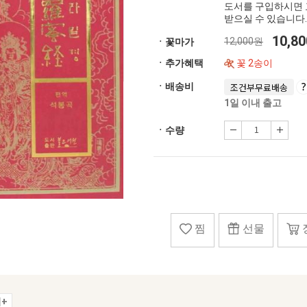
도서를 구입하시면 
받으실 수 있습니다.
10,8
12,000원
ㆍ꽃마가
ㆍ추가혜택
꽃 2송이
ㆍ배송비
조건부무료배송
1일 이내 출고
ㆍ수량
찜
선물
+