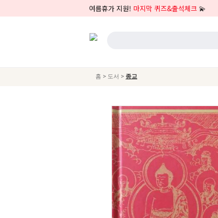
여름휴가 지원!
마지막 퀴즈&출석체크
💫
>
>
홈
도서
종교