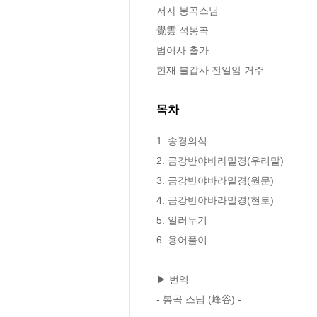
저자 봉곡스님

覺雲 석봉곡

범어사 출가

현재 불갑사 전일암 거주
목차
1. 송경의식

2. 금강반야바라밀경(우리말)

3. 금강반야바라밀경(원문)

4. 금강반야바라밀경(현토)

5. 일러두기

6. 용어풀이

▶ 번역

- 봉곡 스님 (峰谷) -