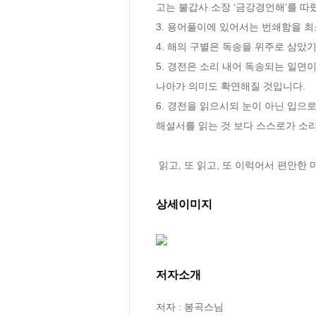
고는 불갑사 소장 ‘금강경언해’를 따
3. 용어풀이에 있어서는 번쇄함을 최
4. 해의 구별은 독송을 위주로 삼았
5. 경전은 소리 내어 독송되는 일면
나아가 의미도 확연해질 것입니다.

6. 경전을 읽으시되 눈이 아닌 입으
해설서를 읽는 것 보다 스스로가 소리
 읽고, 또 읽고, 또 이럭어서 편안한
상세이미지
저자소개
저자 : 봉곡스님
