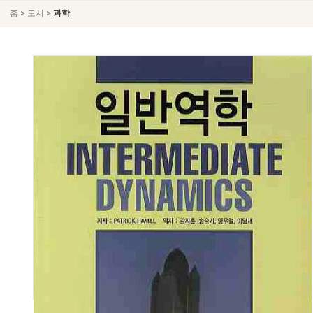
>
>
홈
도서
과학