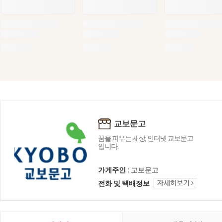
교보문고
꿈을 피우는 세상, 인터넷 교보문고
입니다.
가게주인 :
교보문고
전화 및 택배정보