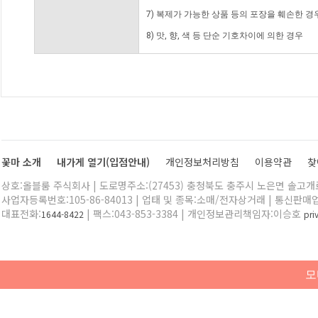
7) 복제가 가능한 상품 등의 포장을 훼손한 경
8) 맛, 향, 색 등 단순 기호차이에 의한 경우
꽃마 소개
내가게 열기(입점안내)
개인정보처리방침
이용약관
찾
상호:올블룸 주식회사 | 도로명주소:(27453) 충청북도 충주시 노은면 솔고개로 
사업자등록번호:105-86-84013 | 업태 및 종목:소매/전자상거래 | 통신판매
대표전화:
| 팩스:043-853-3384 | 개인정보관리책임자:이승호
1644-8422
pr
모