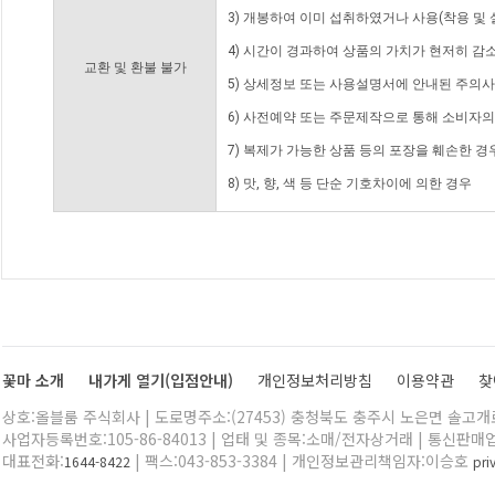
3) 개봉하여 이미 섭취하였거나 사용(착용 및 
4) 시간이 경과하여 상품의 가치가 현저히 감
교환 및 환불 불가
5) 상세정보 또는 사용설명서에 안내된 주의사
6) 사전예약 또는 주문제작으로 통해 소비자
7) 복제가 가능한 상품 등의 포장을 훼손한 경
8) 맛, 향, 색 등 단순 기호차이에 의한 경우
꽃마 소개
내가게 열기(입점안내)
개인정보처리방침
이용약관
찾
상호:올블룸 주식회사 | 도로명주소:(27453) 충청북도 충주시 노은면 솔고개로 
사업자등록번호:105-86-84013 | 업태 및 종목:소매/전자상거래 | 통신판매
대표전화:
| 팩스:043-853-3384 | 개인정보관리책임자:이승호
1644-8422
pr