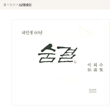
>
>
홈
도서
시/에세이