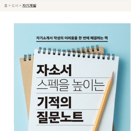
>
>
홈
도서
자기계발