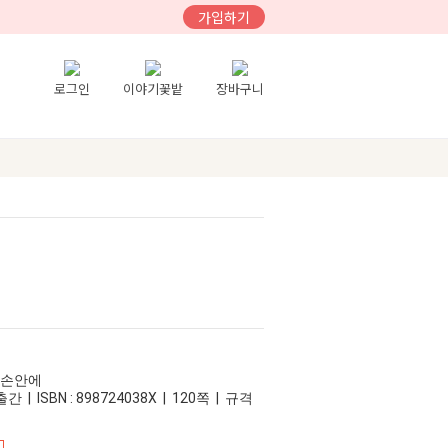
가입하기
로그인
이야기꽃밭
장바구니
리손안에
간 | ISBN : 898724038X | 120쪽 | 규격