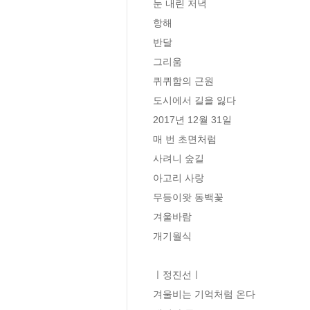
눈 내린 저녁

항해

반달

그리움

퀴퀴함의 근원

도시에서 길을 잃다

2017년 12월 31일

매 번 초면처럼

사려니 숲길

아고리 사랑

무등이왓 동백꽃

겨울바람

개기월식

ㅣ정진선ㅣ

겨울비는 기억처럼 온다
