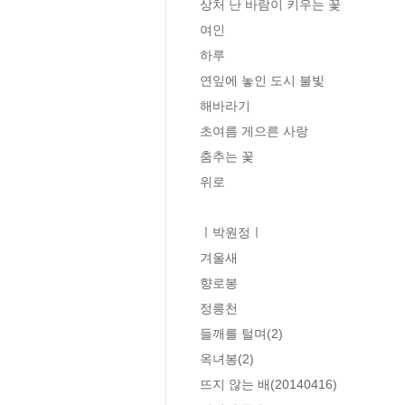
상처 난 바람이 키우는 꽃

여인

하루

연잎에 놓인 도시 불빛

해바라기

초여름 게으른 사랑

춤추는 꽃

위로

ㅣ박원정ㅣ

겨울새

향로봉

정릉천

들깨를 털며(2)

옥녀봉(2)

뜨지 않는 배(20140416)
