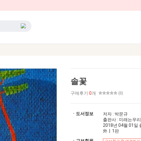
솔꽃
구매후기
0
개
(0)
ㆍ도서정보
저자 : 박문규
출판사 : 미래는우
2018년 04월 01일 출
外 | 1판
ㆍ교보회원