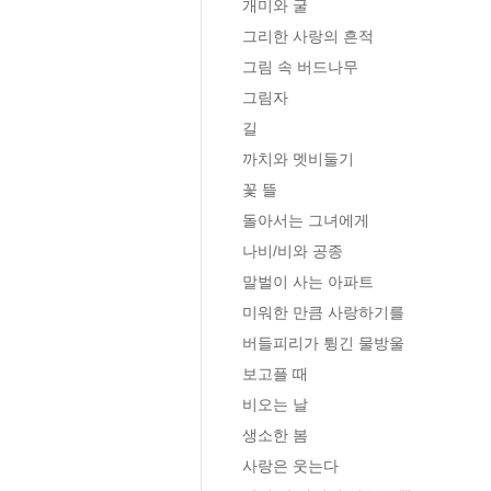
개미와 굴

그리한 사랑의 흔적

그림 속 버드나무

그림자

길

까치와 멧비둘기

꽃 뜰

돌아서는 그녀에게

나비/비와 공종

말벌이 사는 아파트

미워한 만큼 사랑하기를

버들피리가 튕긴 물방울

보고플 때

비오는 날

생소한 봄

사랑은 웃는다
