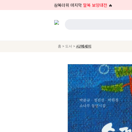
삼복더위 마지막
말복 보양대전
🔥
>
>
홈
도서
시/에세이