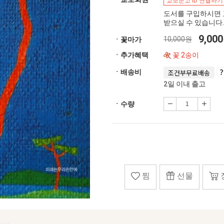
교보문고 ID 연결하기
도서를 구입하시면 
받으실 수 있습니다.
9,00
10,000원
ㆍ꽃마가
ㆍ추가혜택
꽃 2송이
ㆍ배송비
조건부무료배송
2일 이내 출고
ㆍ수량
찜
선물