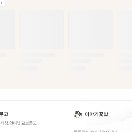
+
문고
이야기꽃밭
 세상, 인터넷 교보문고