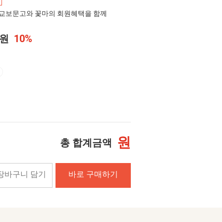
교보문고와 꽃마의 회원혜택을 함께
0원
10%
원
총 합계금액
장바구니 담기
바로 구매하기