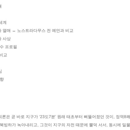


세계

과 열매 ↔ 노스트라다무스 전 예언과 비교

 사상

수 프로필

비교



상향
죄론은 곧 바로 지구가 ‘23도7분’ 원래 태초부터 삐뚤어졌던 것이, 정역8쾌
북빙하가 녹아내리고, 그것이 지구의 자전 때문에 뿔덕 서서, 동시에 밀물