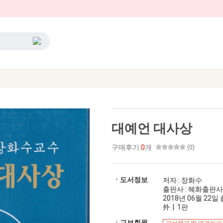
대예언 대사상
구매후기
0
개
(0)
ㆍ도서정보
저자 : 장화수
출판사 : 혜화출판사
2018년 06월 22일 출
外 | 1판
ㆍ교보회원