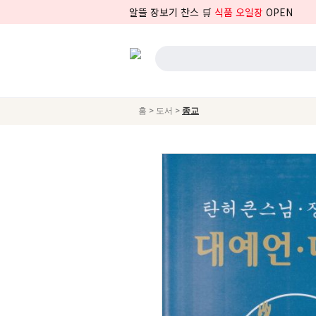
알뜰 장보기 찬스 🛒
식품 오일장
OPEN
>
>
홈
도서
종교