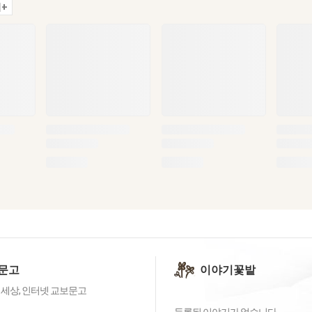
+
문고
이야기꽃밭
 세상, 인터넷 교보문고