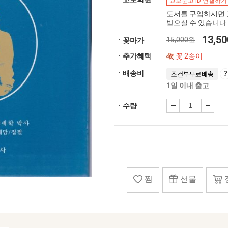
교보문고 ID 연결하기
도서를 구입하시면 
받으실 수 있습니다.
13,5
15,000원
ㆍ꽃마가
ㆍ추가혜택
꽃 2송이
ㆍ배송비
조건부무료배송
1일 이내 출고
ㆍ수량
찜
선물