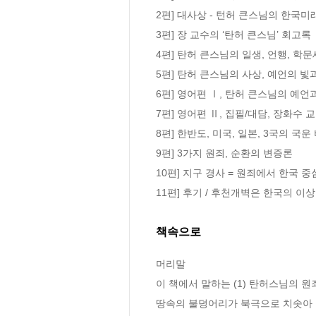
2편] 대사상 - 턴허 큰스님의 한국미래
3편] 장 교수의 ‘탄허 큰스님’ 회고록

4편] 탄허 큰스님의 일생, 언행, 학문
5편] 탄허 큰스님의 사상, 예언의 빛
6편] 영어편 Ⅰ, 탄허 큰스님의 예언과
7편] 영어편 Ⅱ, 집필/대담, 장화수 교
8편] 한반도, 미국, 일본, 3국의 국운 
9편] 3가지 원죄, 순환의 변증론

10편] 지구 경사 = 원죄에서 한국 중심
11편] 후기 / 후천개벽은 한국의 이
책속으로
머리말
이 책에서 말하는 (1) 탄허스님의 원
땅속의 불덩어리가 북극으로 치솟아 