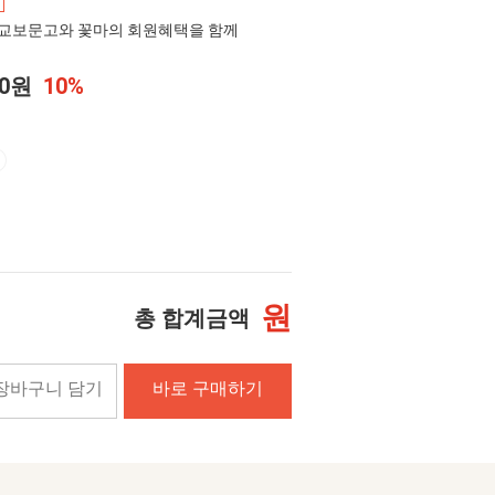
교보문고와 꽃마의 회원혜택을 함께
00원
10%
원
총 합계금액
장바구니 담기
바로 구매하기