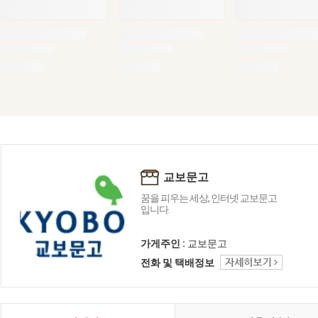
교보문고
꿈을 피우는 세상, 인터넷 교보문고
입니다.
가게주인 :
교보문고
전화 및 택배정보