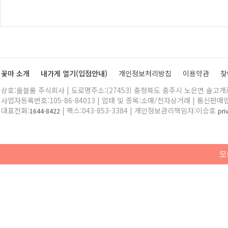
꽃마 소개
내가게 열기(입점안내)
개인정보처리방침
이용약관
찾
상호:올블룸 주식회사 | 도로명주소:(27453) 충청북도 충주시 노은면 솔고개로 
사업자등록번호:105-86-84013 | 업태 및 종목:소매/전자상거래 | 통신판매
대표전화:
| 팩스:043-853-3384 | 개인정보관리책임자:이승호
1644-8422
pr
모