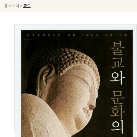
>
>
홈
도서
종교