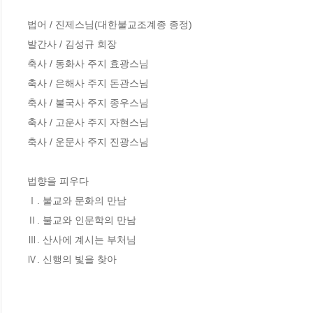
법어 / 진제스님(대한불교조계종 종정)

발간사 / 김성규 회장 

축사 / 동화사 주지 효광스님

축사 / 은해사 주지 돈관스님

축사 / 불국사 주지 종우스님

축사 / 고운사 주지 자현스님

축사 / 운문사 주지 진광스님 

법향을 피우다

Ⅰ. 불교와 문화의 만남

Ⅱ. 불교와 인문학의 만남

Ⅲ. 산사에 계시는 부처님

Ⅳ. 신행의 빛을 찾아