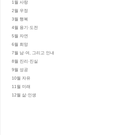
1월 사랑

2월 우정

3월 행복

4월 용기·도전

5월 자연

6월 희망

7월 남·여, 그리고 인내

8월 진리·진실

9월 성공

10월 자유

11월 미래

12월 삶·인생