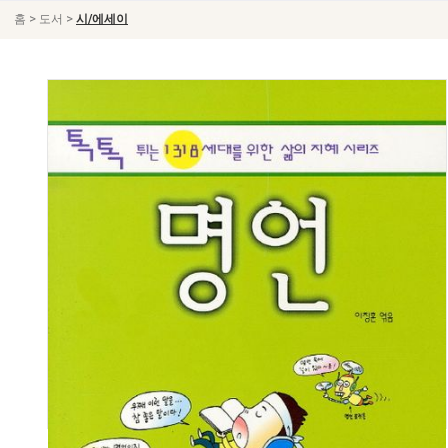
>
>
홈
도서
시/에세이