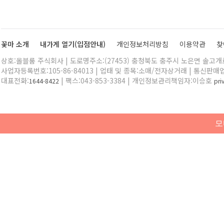
꽃마 소개
내가게 열기(입점안내)
개인정보처리방침
이용약관
찾
상호:올블룸 주식회사 | 도로명주소:(27453) 충청북도 충주시 노은면 솔고개로 
사업자등록번호:105-86-84013 | 업태 및 종목:소매/전자상거래 | 통신판매
대표전화:
| 팩스:043-853-3384 | 개인정보관리책임자:이승호
1644-8422
pr
모