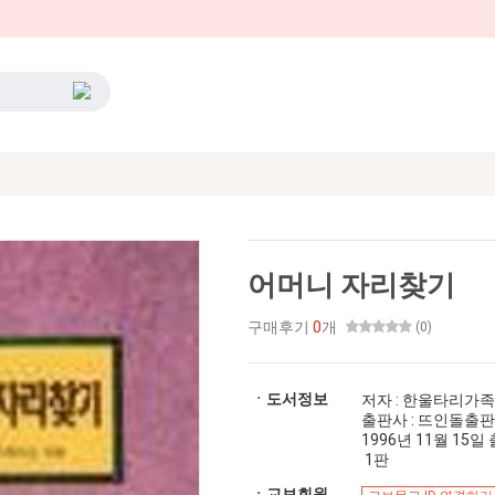
어머니 자리찾기
구매후기
0
개
(0)
ㆍ도서정보
저자 : 한울타리가
출판사 : 뜨인돌출
1996년 11월 15일 출간
1판
ㆍ교보회원