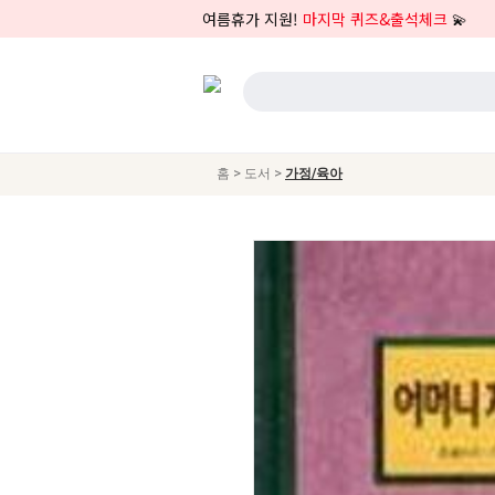
여름휴가 지원!
마지막 퀴즈&출석체크
💫
>
>
홈
도서
가정/육아