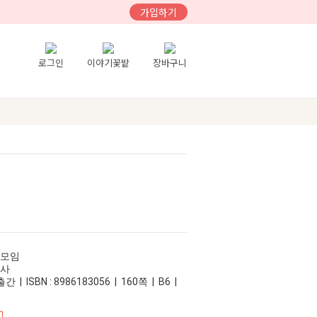
가입하기
로그인
이야기꽃밭
장바구니
족모임
판사
 | ISBN : 8986183056 | 160쪽 | B6 |