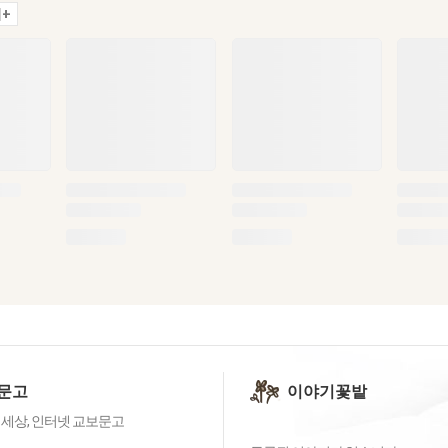
+
문고
이야기꽃밭
 세상, 인터넷 교보문고