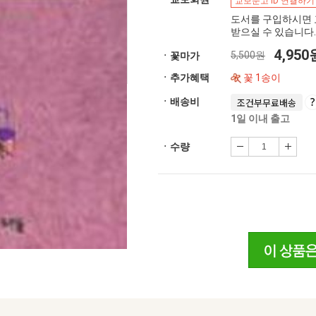
교보문고 ID 연결하기
도서를 구입하시면 
받으실 수 있습니다.
4,95
5,500원
ㆍ꽃마가
ㆍ추가혜택
꽃 1송이
ㆍ배송비
조건부무료배송
1일 이내 출고
ㆍ수량