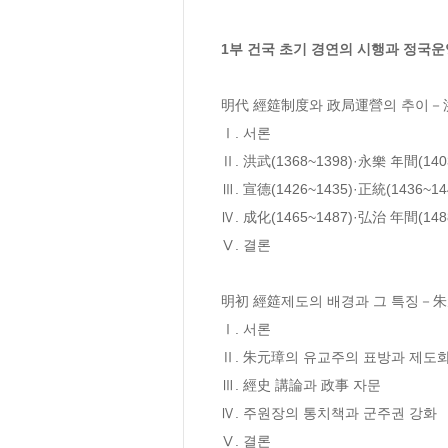
1부 건국 초기 경연의 시행과 정국운
明代 經筵制度와 政局運營의 추이－洪武(1
Ⅰ. 서론

Ⅱ. 洪武(1368~1398)·永樂 年間(1
Ⅲ. 宣德(1426~1435)·正統(1436
Ⅳ. 成化(1465~1487)·弘治 年間(1
Ⅴ. 결론

明初 經筵제도의 배경과 그 특징－朱
Ⅰ. 서론

Ⅱ. 朱元璋의 유교주의 표방과 제도화
Ⅲ. 經史 講論과 政事 자문

Ⅳ. 주원장의 통치책과 군주권 강화

Ⅴ. 결론
