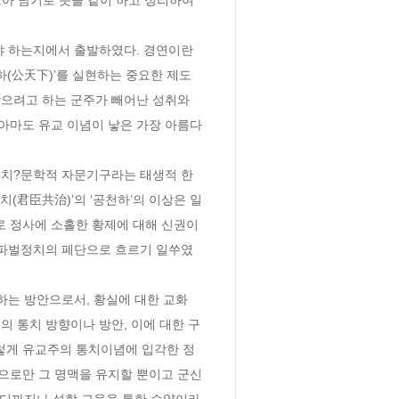
야 하는지에서 출발하였다. 경연이란 
하(公天下)’를 실현하는 중요한 제도
으려고 하는 군주가 빼어난 성취와 
아마도 유교 이념이 낳은 가장 아름다
정치?문학적 자문기구라는 태생적 한
(君臣共治)’의 ‘공천하’의 이상은 일
 정사에 소홀한 황제에 대해 신권이 
 파벌정치의 폐단으로 흐르기 일쑤였
하는 방안으로서, 황실에 대한 교화
의 통치 방향이나 방안, 이에 대한 구
렇게 유교주의 통치이념에 입각한 정
능으로만 그 명맥을 유지할 뿐이고 군신
어디까지나 성학 교육을 통한 수양이라