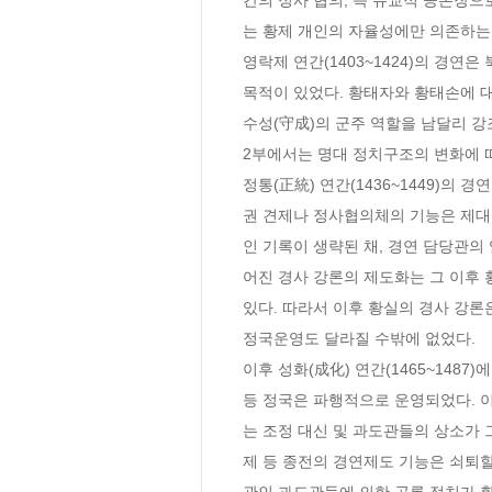
는 황제 개인의 자율성에만 의존하는 
영락제 연간(1403~1424)의 경연
목적이 있었다. 황태자와 황태손에 
수성(守成)의 군주 역할을 남달리 강
2부에서는 명대 정치구조의 변화에 따
정통(正統) 연간(1436~1449)의
권 견제나 정사협의체의 기능은 제대로
인 기록이 생략된 채, 경연 담당관의
어진 경사 강론의 제도화는 그 이후 
있다. 따라서 이후 황실의 경사 강론
정국운영도 달라질 수밖에 없었다.

이후 성화(成化) 연간(1465~148
등 정국은 파행적으로 운영되었다. 
는 조정 대신 및 과도관들의 상소가 
제 등 종전의 경연제도 기능은 쇠퇴할
관인 과도관들에 의한 공론 정치가 