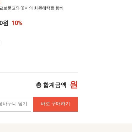
교보문고와 꽃마의 회원혜택을 함께
00원
10%
원
총 합계금액
장바구니 담기
바로 구매하기