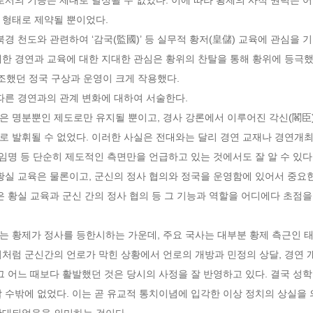
형태로 제약될 뿐이었다.

은 북경 천도와 관련하여 ‘감국(監國)’ 등 실무적 황저(皇儲) 교육에 관심을
대한 경연과 교육에 대한 지대한 관심은 황위의 찬탈을 통해 황위에 등극했
조했던 정국 구상과 운영이 크게 작용했다.

른 경연과의 관계 변화에 대하여 서술한다.

 경연은 명분뿐인 제도로만 유지될 뿐이고, 경사 강론에서 이루어진 각신(閣臣
 발휘될 수 없었다. 이러한 사실은 전대와는 달리 경연 교재나 경연개최
 임명 등 단순히 제도적인 측면만을 언급하고 있는 것에서도 잘 알 수 있
황실 교육은 물론이고, 군신의 정사 협의와 정국을 운영함에 있어서 중요한
은 황실 교육과 군신 간의 정사 협의 등 그 기능과 역할을 어디에다 초점을
7)에는 황제가 정사를 등한시하는 가운데, 주요 국사는 대부분 황제 측근인 
이처럼 군신간의 언로가 막힌 상황에서 언로의 개방과 민정의 상달, 경연 
그 어느 때보다 활발했던 것은 당시의 사정을 잘 반영하고 있다. 결국 성학
 수밖에 없었다. 이는 곧 유교적 통치이념에 입각한 이상 정치의 상실을 
확대되었음을 의미하는 것이다.