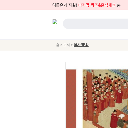
여름휴가 지원!
마지막 퀴즈&출석체크
💫
>
>
홈
도서
역사/문화