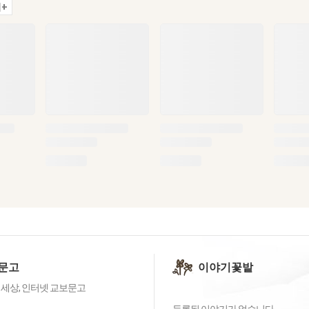
+
문고
이야기꽃밭
 세상, 인터넷 교보문고