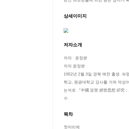
상세이미지
저자소개
저자 : 윤정분

저자 윤정분

1952년 2월 3일 경북 예천 출생
학교, 원광대학교 강사를 거쳐 덕성여자대
논저로 『中國 近世 經世思想 硏究：丘濬
수.
목차
첫머리에
