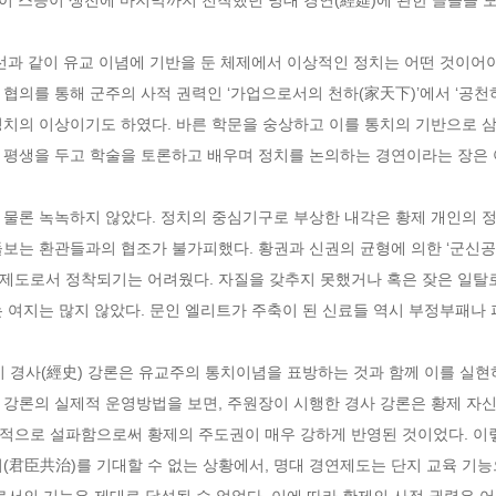
선과 같이 유교 이념에 기반을 둔 체제에서 이상적인 정치는 어떤 것이어
협의를 통해 군주의 사적 권력인 ‘가업으로서의 천하(家天下)’에서 ‘공천
정치의 이상이기도 하였다. 바른 학문을 숭상하고 이를 통치의 기반으로 삼
 평생을 두고 학술을 토론하고 배우며 정치를 논의하는 경연이라는 장은 
 물론 녹녹하지 않았다. 정치의 중심기구로 부상한 내각은 황제 개인의 
보는 환관들과의 협조가 불가피했다. 황권과 신권의 균형에 의한 ‘군신공치
제도로서 정착되기는 어려웠다. 자질을 갖추지 못했거나 혹은 잦은 일탈로
는 여지는 많지 않았다. 문인 엘리트가 주축이 된 신료들 역시 부정부패나
기 경사(經史) 강론은 유교주의 통치이념을 표방하는 것과 함께 이를 실현
사 강론의 실제적 운영방법을 보면, 주원장이 시행한 경사 강론은 황제 자신
적으로 설파함으로써 황제의 주도권이 매우 강하게 반영된 것이었다. 이
(君臣共治)를 기대할 수 없는 상황에서, 명대 경연제도는 단지 교육 기
로서의 기능은 제대로 달성될 수 없었다. 이에 따라 황제의 사적 권력은 