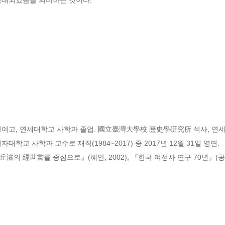
. 숙명여고, 연세대학교 사학과 졸업. 國立臺灣大學校 歷史學硏究所 석사, 연
학교 사학과 교수로 재직(1984~2017) 중 2017년 12월 31일 영면.

의 經世書를 중심으로』(혜안, 2002), 『한국 여성사 연구 70년』(공저