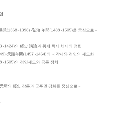
영
368~1398)~弘治 年間(1488~1505)을 중심으로－

403~1424)의 經史 講論과 황제 독재 체제의 정립

~1449)·天順年間(1457~1464)의 내각제와 경연의 제도화

488~1505)의 경연제도와 공론 정치

元璋의 經史 강론과 군주권 강화를 중심으로－


