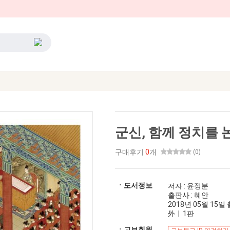
군신, 함께 정치를 
구매후기
0
개
(0)
ㆍ도서정보
저자 : 윤정분
출판사 : 혜안
2018년 05월 15일 출
外 | 1판
ㆍ교보회원