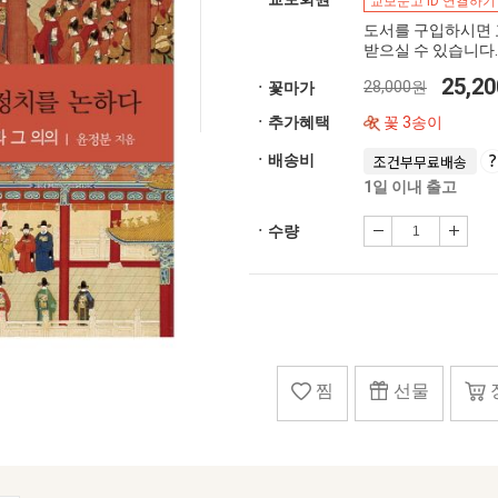
교보문고 ID 연결하기
도서를 구입하시면 
받으실 수 있습니다.
25,2
28,000원
ㆍ꽃마가
ㆍ추가혜택
꽃 3송이
ㆍ배송비
조건부무료배송
1일 이내 출고
ㆍ수량
찜
선물