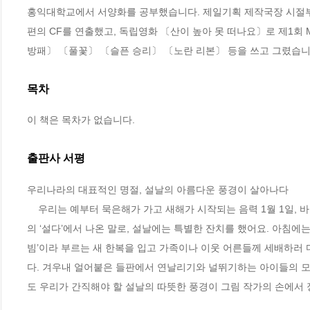
홍익대학교에서 서양화를 공부했습니다. 제일기획 제작국장 시절부
편의 CF를 연출했고, 독립영화 〔산이 높아 못 떠나요〕로 제1회 
방패〕 〔풀꽃〕 〔슬픈 승리〕 〔노란 리본〕 등을 쓰고 그렸습니
목차
이 책은 목차가 없습니다.
출판사 서평
우리나라의 대표적인 명절, 설날의 아름다운 풍경이 살아나다

    우리는 예부터 묵은해가 가고 새해가 시작되는 음력 1월 1일, 바로 정월 초하루를 ‘설’이라 불렀습니다. ‘설’이란 말은 새로 다가와서 낯설다는 뜻
의 ‘설다’에서 나온 말로, 설날에는 특별한 잔치를 했어요. 아침에
빔’이라 부르는 새 한복을 입고 가족이나 이웃 어른들께 세배하러 
다. 겨우내 얼어붙은 들판에서 연날리기와 널뛰기하는 아이들의 모습
도 우리가 간직해야 할 설날의 따뜻한 풍경이 그림 작가의 손에서