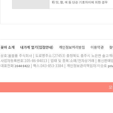
8) 맛, 향, 색 등 단순 기호차이에 의한 경우
꽃마 소개
내가게 열기(입점안내)
개인정보처리방침
이용약관
찾
상호:올블룸 주식회사 | 도로명주소:(27453) 충청북도 충주시 노은면 솔고개로 
사업자등록번호:105-86-84013 | 업태 및 종목:소매/전자상거래 | 통신판매
대표전화:
| 팩스:043-853-3384 | 개인정보관리책임자:이승호
1644-8422
pr
모