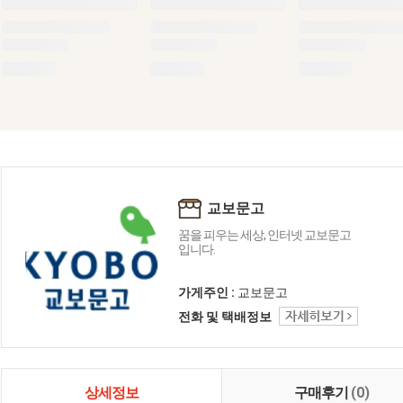
교보문고
꿈을 피우는 세상, 인터넷 교보문고
입니다.
가게주인 :
교보문고
전화 및 택배정보
상세정보
구매후기
(0)