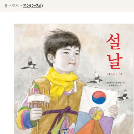
>
>
홈
도서
유아(0~7세)