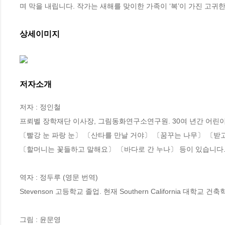
며 막을 내립니다. 작가는 새해를 맞이한 가족이 ‘복’이 가진 고
상세이미지
저자소개
저자 : 정인철

프뢰벨 장학재단 이사장, 그림동화연구소연구원. 30여 년간 어린이
〔빨강 눈 파랑 눈〕 〔산타를 만날 거야〕 〔꿈꾸는 나무〕 〔받
〔할머니는 꽃들하고 말해요〕 〔바다로 간 누나〕 등이 있습니다.
역자 : 정두루 (영문 번역)

Stevenson 고등학교 졸업. 현재 Southern California 대학교 건축
그림 : 윤문영
