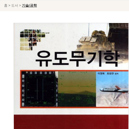
>
>
홈
도서
기술/공학