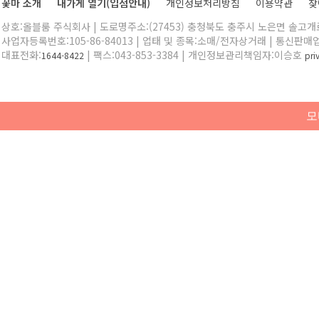
꽃마 소개
내가게 열기(입점안내)
개인정보처리방침
이용약관
찾
상호:올블룸 주식회사 | 도로명주소:(27453) 충청북도 충주시 노은면 솔고개로 
사업자등록번호:105-86-84013 | 업태 및 종목:소매/전자상거래 | 통신판매
대표전화:
| 팩스:043-853-3384 | 개인정보관리책임자:이승호
1644-8422
pr
모