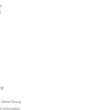
 

 

향

 Vision Group

f Informatics 
