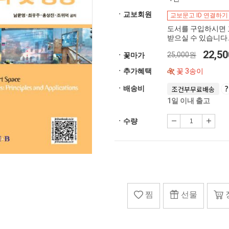
ㆍ교보회원
교보문고 ID 연결하기
도서를 구입하시면 
받으실 수 있습니다.
22,5
25,000원
ㆍ꽃마가
ㆍ추가혜택
꽃 3송이
ㆍ배송비
조건부무료배송
1일 이내 출고
ㆍ수량
찜
선물