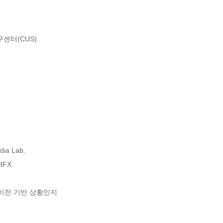
터(CUS)

ia Lab.

dFX

 비전 기반 상황인지
