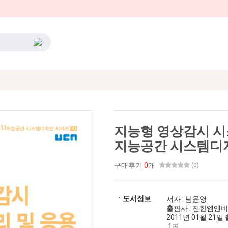
지능형 영상감시 시
지능공간 시스템디자
구매후기
0
개
(0)
ㆍ도서정보
저자 : 남윤영
출판사 : 진한엠앤비
2011년 01월 21일 출간
1판