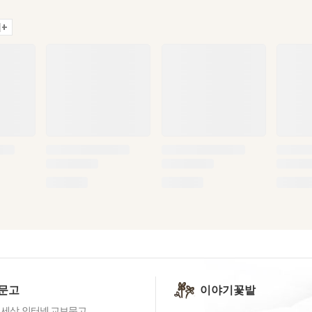
+
문고
이야기꽃밭
 세상, 인터넷 교보문고