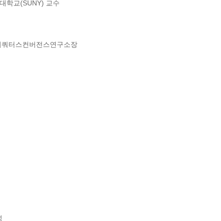
학교(SUNY) 교수

유비쿼터스컨버전스연구소장

