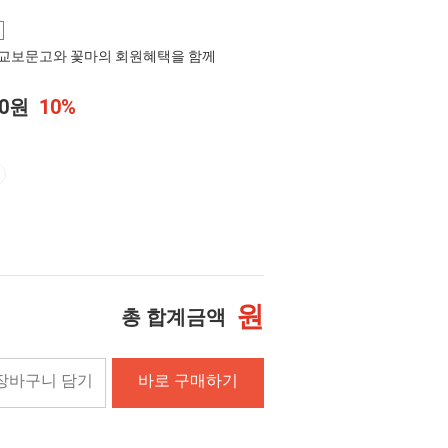
교보문고와 꽃마의 회원혜택을 함께
00원
10%
원
총 합계금액
장바구니 담기
바로 구매하기