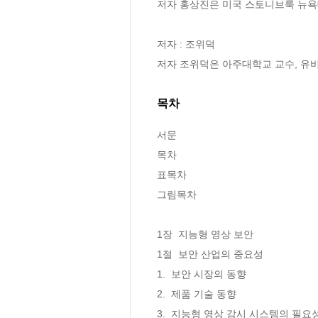
저자 홍상진은 미국 스토니브룩 뉴욕대
저자 : 조위덕

저자 조위덕은 아주대학교 교수, 
목차
서문 

목차

표목차

그림목차

1장  지능형 영상 보안

1절  보안 산업의 중요성

1.  보안 시장의 동향 

2.  제품 기술 동향

3.  지능형 영상 감시 시스템의 필요성