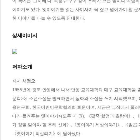
이 책에는 ‘고시레’나 ‘독장수 구구’같이 우리가 쓰는 말이나 속담의
이야기도 있다. 옛이야기를 읽는 사이사이 꼭 짚고 넘어가야 할 
한 이야기를 나눌 수 있도록 안내한다.
상세이미지
저자소개
저자 
서정오
1955년에 경북 안동에서 나서 안동 교육대학과 대구 교육대학을 졸업
문학>에 소년소설을 발표하면서 동화와 소설을 쓰기 시작했으며, 
육연구회, 한국어린이문학협의회 회원이며, 지금은 교직에서 물러나 이
따라 들려주는 옛이야기>(모두 네 권), 《팥죽 할멈과 호랑이》, 
가 정말 알아야 할 우리 신화》,《옛이야기 세상이야기》, 《일곱 가
《옛이야기 되살리기》에 담아냈다.