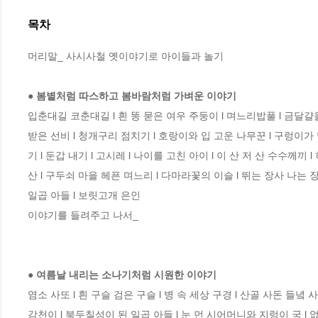
목차
머리말_ 사시사철 옛이야기로 아이들과 놀기

● 봄볕처럼 따스하고 봄바람처럼 가벼운 이야기
입춘대길 코춘대길 l 흰 똥 묻은 여우 주둥이 l 며느리밥풀 l 금달걀을
받은 선비 l 청개구리 점치기 l 호랑이와 입 고운 나무꾼 l 구렁이가 
기 l 둔갑 내기 l 고시레 l 나이를 고친 아이 l 이 산 저 산 수수께끼
산 l 구두쇠 마을 헤픈 며느리 l 다마라꽃의 이슬 l 뛰는 장사 나는 
일곱 아들 l 보릿고개 은인

이야기를 들려주고 나서_

● 여름날 내리는 소나기처럼 시원한 이야기
염소 사또 l 흰 구슬 검은 구슬 l 병 속 세상 구경 l 산골 사돈 들녘 사
감천이 l 북두칠성이 된 일곱 아들 l 눈 먼 시어머니와 지렁이 국 l 없