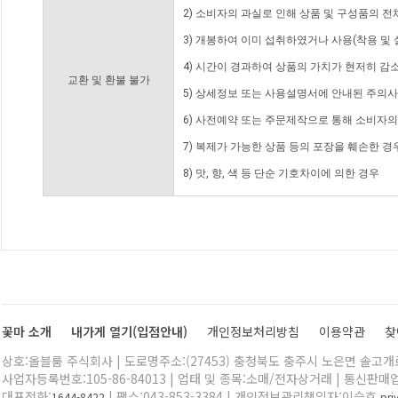
2) 소비자의 과실로 인해 상품 및 구성품의 
3) 개봉하여 이미 섭취하였거나 사용(착용 및 
4) 시간이 경과하여 상품의 가치가 현저히 감
교환 및 환불 불가
5) 상세정보 또는 사용설명서에 안내된 주의사
6) 사전예약 또는 주문제작으로 통해 소비자
7) 복제가 가능한 상품 등의 포장을 훼손한 경
8) 맛, 향, 색 등 단순 기호차이에 의한 경우
꽃마 소개
내가게 열기(입점안내)
개인정보처리방침
이용약관
찾
상호:올블룸 주식회사 | 도로명주소:(27453) 충청북도 충주시 노은면 솔고개로 
사업자등록번호:105-86-84013 | 업태 및 종목:소매/전자상거래 | 통신판매
대표전화:
| 팩스:043-853-3384 | 개인정보관리책임자:이승호
1644-8422
pr