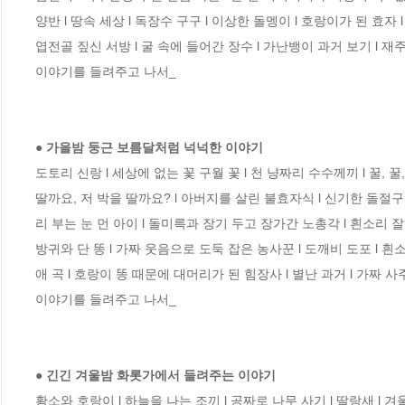
양반 l 땅속 세상 l 독장수 구구 l 이상한 돌멩이 l 호랑이가 된 효자
엽전골 짚신 서방 l 굴 속에 들어간 장수 l 가난뱅이 과거 보기 l 재주
이야기를 들려주고 나서_

● 가을밤 둥근 보름달처럼 넉넉한 이야기
도토리 신랑 l 세상에 없는 꽃 구월 꽃 l 천 냥짜리 수수께끼 l 꿀, 꿀,
딸까요, 저 박을 딸까요? l 아버지를 살린 불효자식 l 신기한 돌절구 
리 부는 눈 먼 아이 l 돌미륵과 장기 두고 장가간 노총각 l 흰소리 잘하
방귀와 단 똥 l 가짜 웃음으로 도둑 잡은 농사꾼 l 도깨비 도포 l 흰
애 곡 l 호랑이 똥 때문에 대머리가 된 힘장사 l 별난 과거 l 가짜 
이야기를 들려주고 나서_

● 긴긴 겨울밤 화롯가에서 들려주는 이야기
황소와 호랑이 l 하늘을 나는 조끼 l 공짜로 나무 사기 l 딸랑새 l 겨