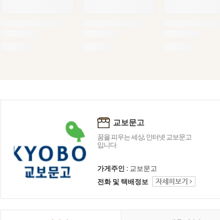
교보문고
꿈을 피우는 세상, 인터넷 교보문고
입니다.
가게주인 :
교보문고
전화 및 택배정보