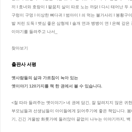
끼 l 효녀와 호랑이 l 팔꿈치 살이 따로 노는 까닭 l 다시 태어난 두 사
구렁이 구멍 l 이상한 뼈다귀 l 범아이 l 쇠 먹는 불가사리 l 봉황구이
발 저린 도둑 l 뱃심 좋은 삼형제 l 솔개 연과 뱅뱅이 연 l 은혜 갚은 
이야기를 들려주고 나서_

찾아보기
출판사 서평
옛사람들의 삶과 가르침이 녹아 있는

옛이야기 120가지를 책 한 권에서 볼 수 있습니다.
<철 따라 들려주는 옛이야기> 네 권에 담긴, 잘 알려지지 않은 귀한
부모님들과 선생님들이 아이들에게 읽어주기에 좋은 책입니다. 봄에
기, 긴긴 겨울밤 화롯가에 둘러앉아 끝없이 나누는 이야기까지, 백 