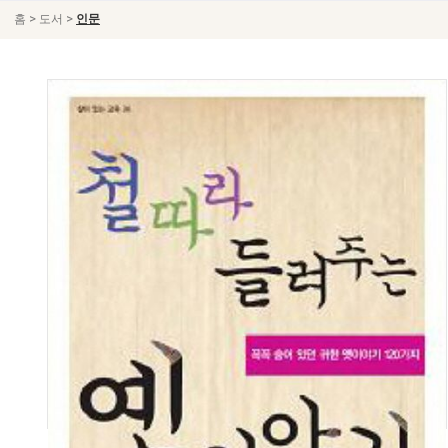
>
>
홈
도서
인문