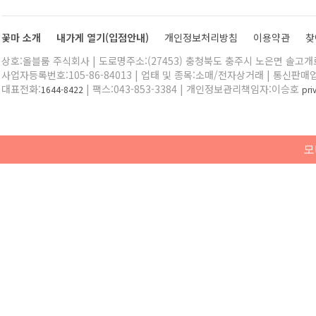
꽃마 소개
내가게 열기(입점안내)
개인정보처리방침
이용약관
찾
상호:올블룸 주식회사 | 도로명주소:(27453) 충청북도 충주시 노은면 솔고개로 
사업자등록번호:105-86-84013 | 업태 및 종목:소매/전자상거래 | 통신판매
대표전화:
| 팩스:043-853-3384 | 개인정보관리책임자:이승호
1644-8422
pr
모