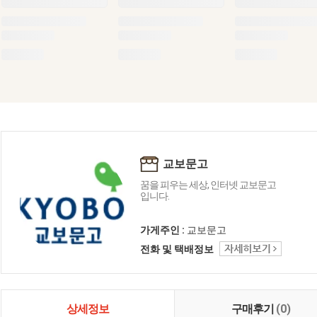
교보문고
꿈을 피우는 세상, 인터넷 교보문고
입니다.
가게주인 :
교보문고
전화 및 택배정보
상세정보
구매후기
(0)