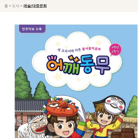
>
>
홈
도서
예술/대중문화