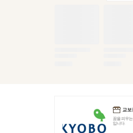
교보
꿈을 피우는
입니다.