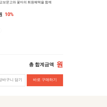
교보문고와 꽃마의 회원혜택을 함께
0원
10%
원
총 합계금액
장바구니 담기
바로 구매하기