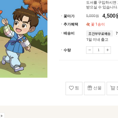
도서를 구입하시면 
받으실 수 있습니다.
4,50
5,000원
ㆍ꽃마가
ㆍ추가혜택
꽃 1송이
ㆍ배송비
조건부무료배송
1일 이내 출고
ㆍ수량
찜
선물
+