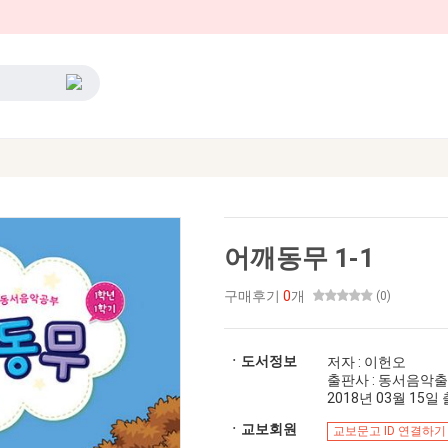
어깨동무 1-1
구매후기
0
개
(0)
ㆍ도서정보
저자 : 이헌오
출판사 : 동서음악
2018년 03월 15일 출
ㆍ교보회원
교보문고 ID 연결하기