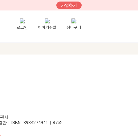
가입하기
로그인
이야기꽃밭
장바구니
출판사
간 | ISBN : 8984274941 | 87쪽