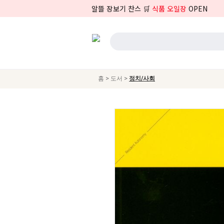
알뜰 장보기 찬스 🛒
식품 오일장
OPEN
>
>
홈
도서
정치/사회