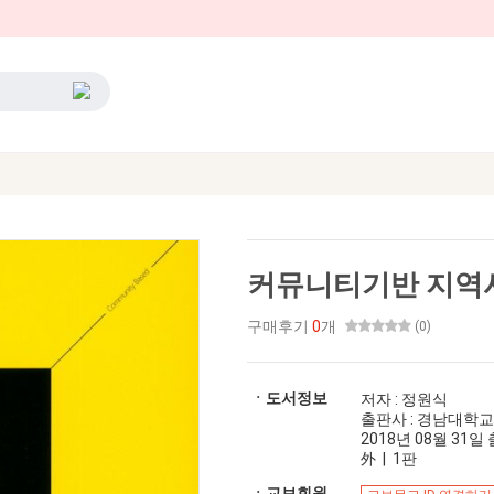
커뮤니티기반 지역
구매후기
0
개
(0)
ㆍ도서정보
저자 : 정원식
출판사 : 경남대학
2018년 08월 31일 출
外 | 1판
ㆍ교보회원