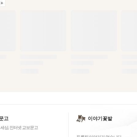
+
문고
이야기꽃밭
 세상, 인터넷 교보문고