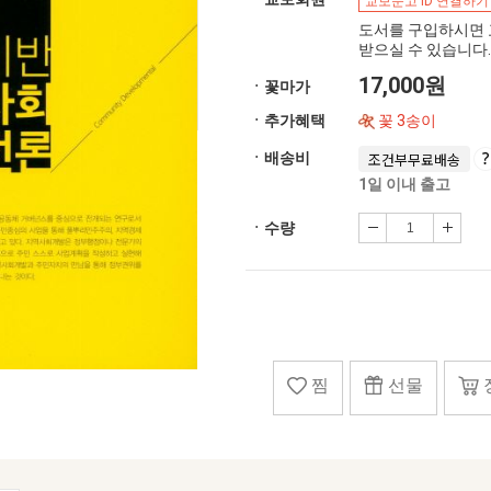
교보문고 ID 연결하기
도서를 구입하시면 
받으실 수 있습니다.
17,000원
ㆍ꽃마가
ㆍ추가혜택
꽃 3송이
ㆍ배송비
조건부무료배송
1일 이내 출고
ㆍ수량
찜
선물