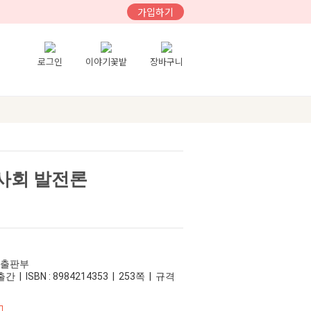
가입하기
로그인
이야기꽃밭
장바구니
사회 발전론
교출판부
간 | ISBN : 8984214353 | 253쪽 | 규격