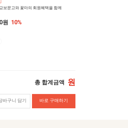
교보문고와 꽃마의 회원혜택을 함께
00원
10%
원
총 합계금액
장바구니 담기
바로 구매하기