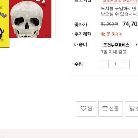
교보문고 ID 연결하기
도서를 구입하시면 
받으실 수 있습니다.
74,7
83,000원
ㆍ꽃마가
ㆍ추가혜택
꽃 3송이
ㆍ배송비
조건부무료배송
1일 이내 출고
ㆍ수량
찜
선물