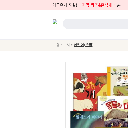
여름휴가 지원!
마지막 퀴즈&출석체크
💫
>
>
홈
도서
어린이(초등)