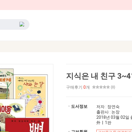
지식은 내 친구 3~
구매후기
0
개
(0)
ㆍ도서정보
저자 : 정연숙
출판사 : 논장
2018년 03월 02일 출
外 | 1판
ㆍ교보회원