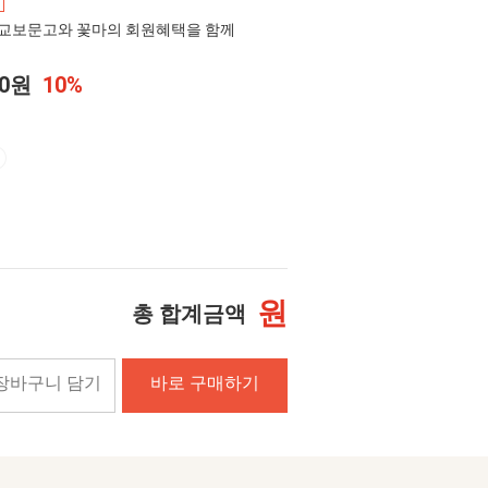
교보문고와 꽃마의 회원혜택을 함께
00원
10%
원
총 합계금액
장바구니 담기
바로 구매하기