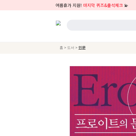
여름휴가 지원!
마지막 퀴즈&출석체크
💫
>
>
홈
도서
인문