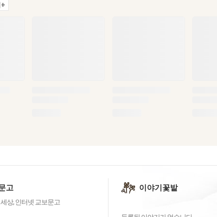
+
문고
이야기꽃밭
 세상, 인터넷 교보문고