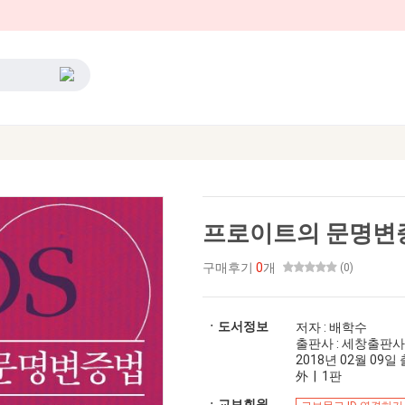
프로이트의 문명변
구매후기
0
개
(0)
ㆍ도서정보
저자 : 배학수
출판사 : 세창출판사
2018년 02월 09일 출
外 | 1판
ㆍ교보회원