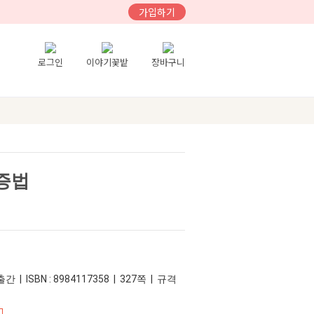
가입하기
로그인
이야기꽃밭
장바구니
증법
간 | ISBN : 8984117358 | 327쪽 | 규격