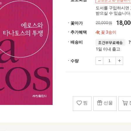
교보문고 ID 연결하기
도서를 구입하시면 
받으실 수 있습니다.
18,0
20,000원
ㆍ꽃마가
ㆍ추가혜택
꽃 3송이
ㆍ배송비
조건부무료배송
1일 이내 출고
ㆍ수량
찜
선물