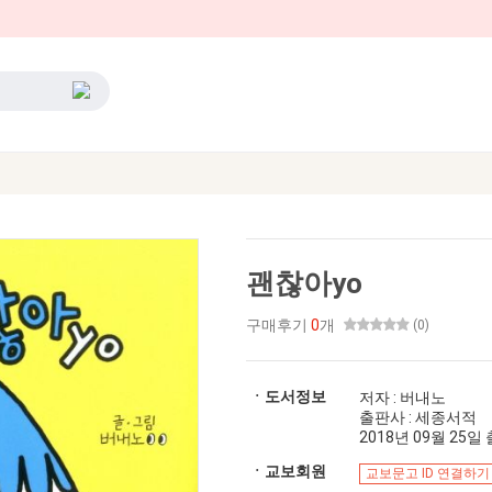
괜찮아yo
구매후기
0
개
(0)
ㆍ도서정보
저자 : 버내노
출판사 : 세종서적
2018년 09월 25일 출
ㆍ교보회원
교보문고 ID 연결하기