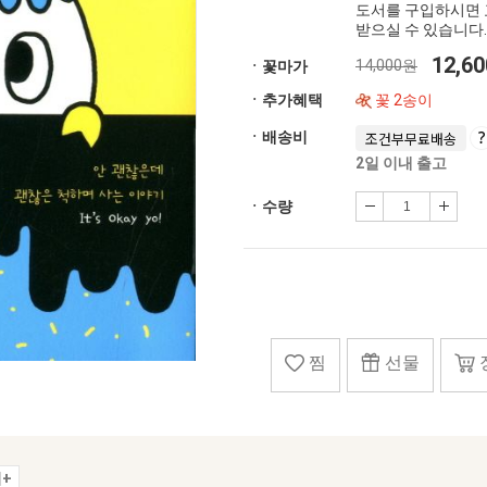
도서를 구입하시면 
받으실 수 있습니다.
12,6
14,000원
ㆍ꽃마가
ㆍ추가혜택
꽃 2송이
ㆍ배송비
조건부무료배송
2일 이내 출고
ㆍ수량
찜
선물
+