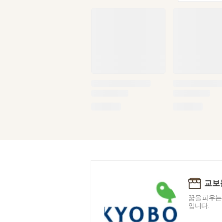
교보
꿈을 피우는
입니다.