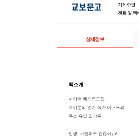
가게주인 :
전화 및 
상세정보
책소개
네이버 베스트도전, 

케이툰의 인기 작가 버내노의 

폭소 유발 일상툰!

인생, 서툴러도 괜찮아yo!
