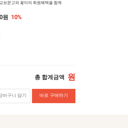
교보문고와 꽃마의 회원혜택을 함께
00원
10%
원
총 합계금액
장바구니 담기
바로 구매하기