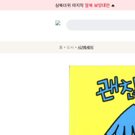
삼복더위 마지막
말복 보양대전
🔥
>
>
홈
도서
시/에세이