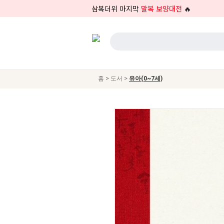
삼복더위 마지막
말복 보양대전
🔥
>
>
홈
도서
유아(0~7세)