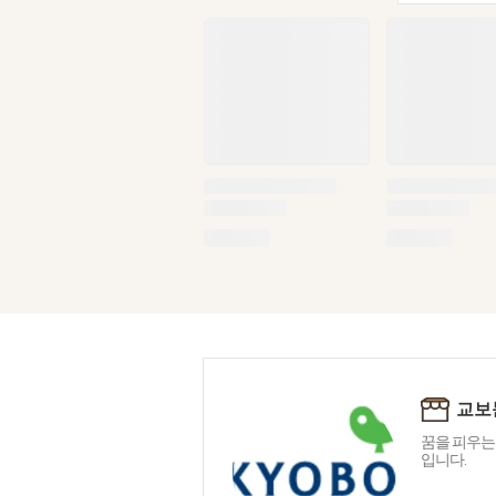
교보
꿈을 피우는
입니다.