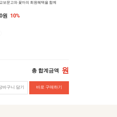
교보문고와 꽃마의 회원혜택을 함께
00원
10%
원
총 합계금액
장바구니 담기
바로 구매하기