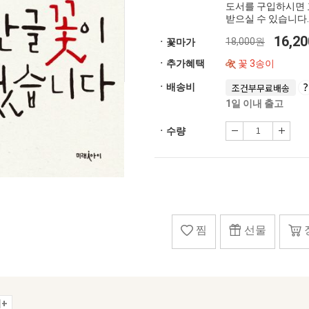
도서를 구입하시면 
받으실 수 있습니다.
16,2
18,000원
ㆍ꽃마가
ㆍ추가혜택
꽃 3송이
ㆍ배송비
조건부무료배송
1일 이내 출고
ㆍ수량
찜
선물
+