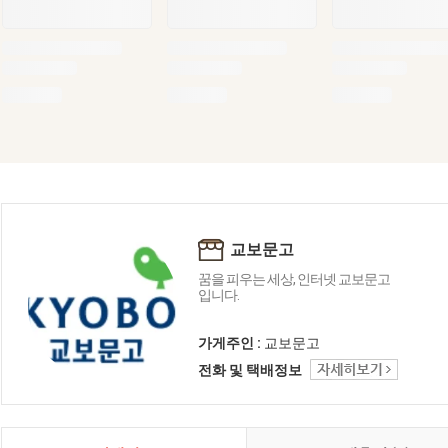
교보문고
꿈을 피우는 세상, 인터넷 교보문고
입니다.
가게주인 :
교보문고
전화 및 택배정보