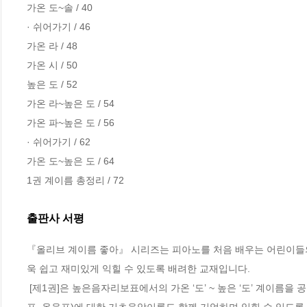
가온 도~솔 / 40

· 쉬어가기 / 46

가온 라 / 48

가온 시 / 50

높은 도 / 52

가온 라~높은 도 / 54

가온 파~높은 도 / 56

· 쉬어가기 / 62

가온 도~높은 도 / 64

1권 계이름 총정리 / 72
출판사 서평
『올리브 계이름 좋아』 시리즈는 피아노를 처음 배우는 어린이들
욱 쉽고 재미있게 익힐 수 있도록 배려한 교재입니다. 

 [제1권]은 높은음자리보표에서의 가온 ‘도’ ~ 높은 ‘도’ 계이름을 공부하면서 흰건반과 검은건반, 흰건반의 계이름, 음표(4분음표, 2분음표, 점2분음
표, 온음표)에 대한 기초음악이론도 함께 기억하며 익힐 수 있도록