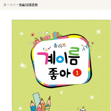
>
>
홈
도서
예술/대중문화