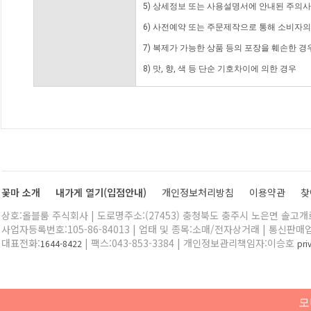
5) 상세정보 또는 사용설명서에 안내된 주의사
6) 사전예약 또는 주문제작으로 통해 소비자
7) 복제가 가능한 상품 등의 포장을 훼손한 경
8) 맛, 향, 색 등 단순 기호차이에 의한 경우
꽃마 소개
내가게 열기(입점안내)
개인정보처리방침
이용약관
찾
상호:올블룸 주식회사 | 도로명주소:(27453) 충청북도 충주시 노은면 솔고개로 
사업자등록번호:105-86-84013 | 업태 및 종목:소매/전자상거래 | 통신판매
대표전화:
| 팩스:043-853-3384 | 개인정보관리책임자:이승호
1644-8422
pr
모