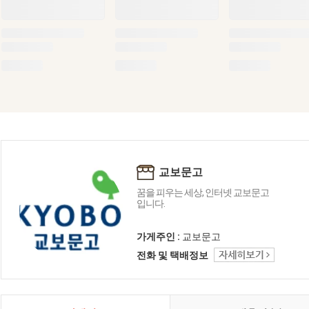
교보문고
꿈을 피우는 세상, 인터넷 교보문고
입니다.
가게주인 :
교보문고
전화 및 택배정보