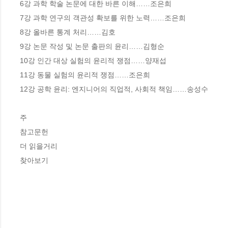
6강 과학 학술 논문에 대한 바른 이해……조은희

7강 과학 연구의 객관성 확보를 위한 노력……조은희

8강 올바른 통계 처리……김호

9강 논문 작성 및 논문 출판의 윤리……김형순

10강 인간 대상 실험의 윤리적 쟁점……양재섭

11강 동물 실험의 윤리적 쟁점……조은희

12강 공학 윤리: 엔지니어의 직업적, 사회적 책임……송성수

주

참고문헌

더 읽을거리

찾아보기