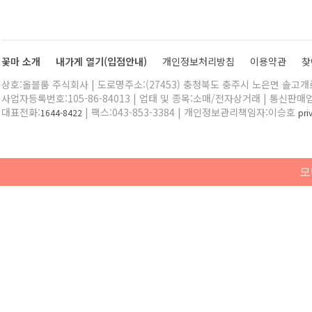
꽃마 소개
내가게 열기(입점안내)
개인정보처리방침
이용약관
찾
상호:올블룸 주식회사 | 도로명주소:(27453) 충청북도 충주시 노은면 솔고개로 
사업자등록번호:105-86-84013 | 업태 및 종목:소매/전자상거래 | 통신판매
대표전화:
| 팩스:043-853-3384 | 개인정보관리책임자:이승호
1644-8422
pr
모