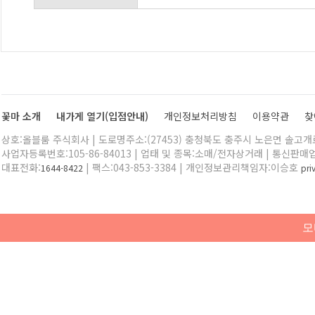
꽃마 소개
내가게 열기(입점안내)
개인정보처리방침
이용약관
찾
상호:올블룸 주식회사 | 도로명주소:(27453) 충청북도 충주시 노은면 솔고개로 
사업자등록번호:105-86-84013 | 업태 및 종목:소매/전자상거래 | 통신판매
대표전화:
| 팩스:043-853-3384 | 개인정보관리책임자:이승호
1644-8422
pr
모