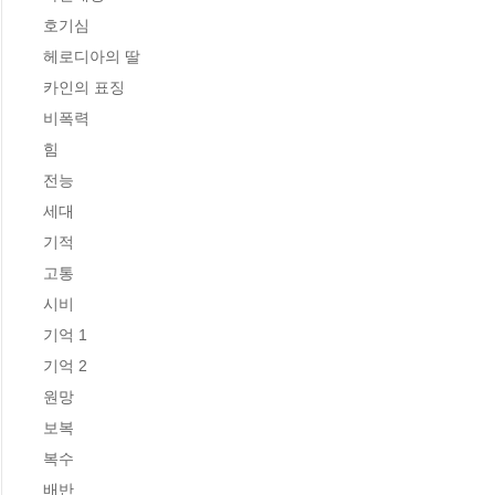
호기심

헤로디아의 딸

카인의 표징

비폭력

힘

전능

세대

기적

고통

시비

기억 1

기억 2

원망

보복

복수

배반
