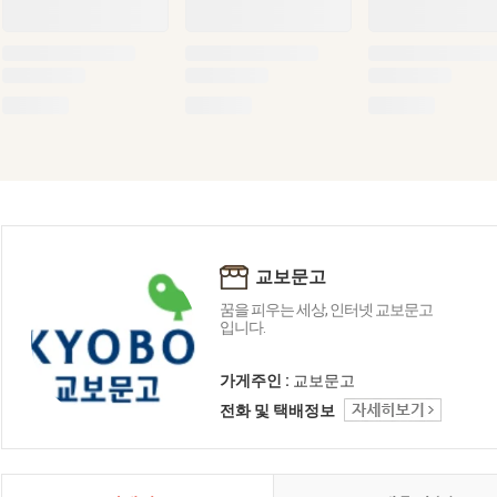
교보문고
꿈을 피우는 세상, 인터넷 교보문고
입니다.
가게주인 :
교보문고
전화 및 택배정보