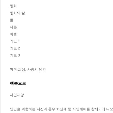
평화

평화의 칼

돌

다름

바벨

기도 1

기도 2

기도 3

마침-희생: 사랑의 원천
책속으로
자연재앙
인간을 위협하는 지진과 홍수 화산재 등 자연재해를 창세기에 나오