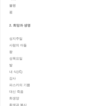
불평

꾐

2. 희망과 생명
성지주일

사람의 아들

왕

성목요일

발

내 식(式)

감사

파스카의 기쁨

대신 죽음

희생양

희생과 봉사
