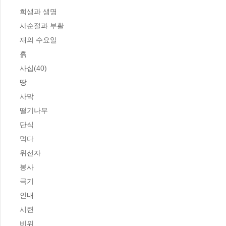
희생과 생명

사순절과 부활

재의 수요일

흙

사십(40)

땅

사막

떨기나무

단식

먹다

위선자

봉사

극기

인내

시련

비위
