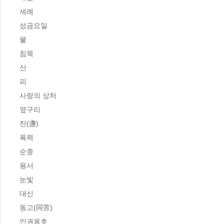
세례

성금요일

물

침묵

산

피

사랑의 상처

옆구리

잔(盞)

폭력

순종

용서

눈빛

대신

동고(同苦)

인권옹호
