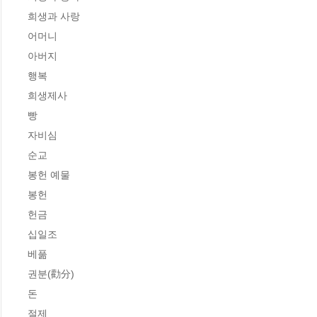
희생과 사랑

어머니

아버지

행복

희생제사

빵

자비심

순교

봉헌 예물

봉헌

헌금

십일조

베풂

권분(勸分)

돈

절제
