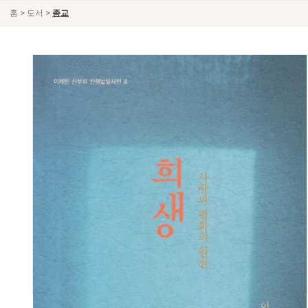
>
>
홈
도서
종교