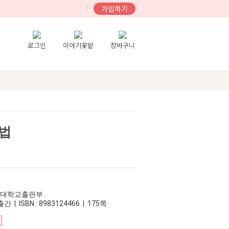
가입하기
로그인
이야기꽃밭
장바구니
법
어대학교출판부
간 | ISBN : 8983124466 | 175쪽