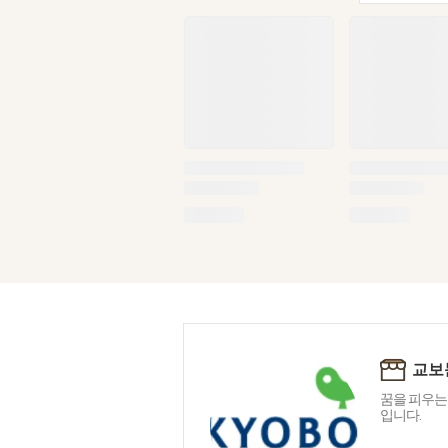
교보
꿈을 피우는
입니다.