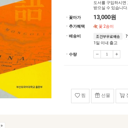
도서를 구입하시면 
받으실 수 있습니다.
13,000원
ㆍ꽃마가
ㆍ추가혜택
꽃 2송이
ㆍ배송비
조건부무료배송
1일 이내 출고
ㆍ수량
찜
선물
+